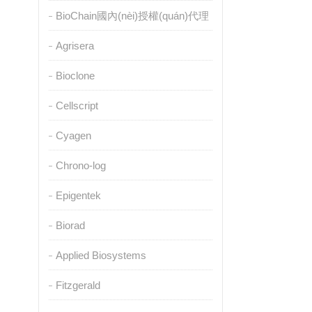
BioChain國內(nèi)授權(quán)代理
Agrisera
Bioclone
Cellscript
Cyagen
Chrono-log
Epigentek
Biorad
Applied Biosystems
Fitzgerald