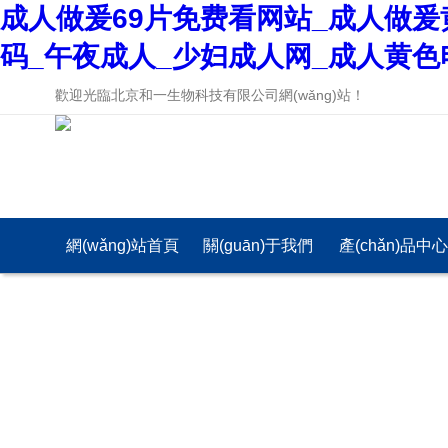
成人做爰69片免费看网站_成人做爰
码_午夜成人_少妇成人网_成人黄色
歡迎光臨北京和一生物科技有限公司網(wǎng)站！
網(wǎng)站首頁
關(guān)于我們
產(chǎn)品中