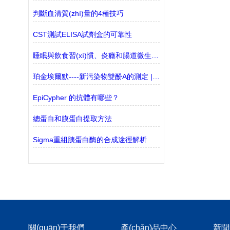
判斷血清質(zhì)量的4種技巧
CST測試ELISA試劑盒的可靠性
睡眠與飲食習(xí)慣、炎癥和腸道微生物組成之間的多重關(guān)聯(lián)
珀金埃爾默----新污染物雙酚A的測定 | 液相色譜-三重四極桿質(zhì)譜聯(lián)用法
EpiCypher 的抗體有哪些？
總蛋白和膜蛋白提取方法
Sigma重組胰蛋白酶的合成途徑解析
關(guān)于我們
產(chǎn)品中心
新聞