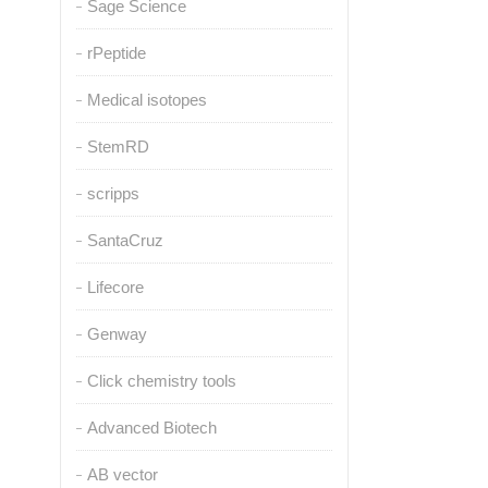
Sage Science
rPeptide
Medical isotopes
StemRD
scripps
SantaCruz
Lifecore
Genway
Click chemistry tools
Advanced Biotech
AB vector