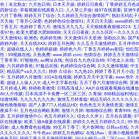
色丨东北熟女
|
六月色日韩
|
日本天天操
|
婷婷日日夜夜
|
丁香婷婷五月色
四射综合
|
草莓视频在线观看入口
|
人人草公开操
|
操97在线观看
|
亚洲午
六月丁香网
|
婷婷五月丁综合
|
久久婷婷五月综合激情国产
|
熟妇无码乱子
天天做
|
丁香开心深爱
|
色婷婷色综合激情91
|
天天日天天舔
|
www婷婷
|
丁香五月
|
色婷婷丁香六月
|
激情五月九九九
|
天天狠狠夜夜狠狠2023
|
五
美97色
|
欧美大肥婆大肥BBBBB
|
天天日日夜夜
|
久久久区区一久久久久
天天激情站
|
欧洲色
|
色婷婷先锋
|
天天激情5月天亚洲
|
加勒比久热
|
国产
婷婷内射
|
天天在线XXX
|
婷婷五月色网
|
久久五月天激情婷婷
|
五月停停9
天
|
超碰在线人人
|
色婷婷超碰
|
婷婷色六月
|
丁香五月婷婷av影院
|
怡红院
性
|
99视频在线
|
久热免费
|
www.婷婷.com
|
色情综合
|
婷婷五月天激情综
丁香草草
|
97狠狠色
|
av网址在线
|
色综合九九色综合88
|
97色女人在线
|
频
|
六月婷婷香蕉
|
97极品在线
|
色婷婷综合综合网
|
久久久激情视频
|
中文
区
|
精品国产va久久久久
|
婷婷 久综合
|
九九热10
|
婷婷丁香五月天小说
|
卡
|
五月婷婷六月激情
|
1024在线视频
|
婷婷五月天中文字幕
|
www.色9
|
看
|
超碰人人操人人9
|
成人中文字幕在线
|
五月丁香六月激情综合网
|
亚洲
五月婷成人网
|
婷婷欧美激情
|
日韩高清成人
|
AA片在线观看视频在线播放
AV人片传媒
|
日本高清不卡免费一区二区三区
|
久青操
|
888精品福利地址
综激情网
|
九九九九九九九热
|
激情五月婷黄版
|
精品无码久久久久久久久
狠色噜噜狠狠
|
国产人妻777人伦精品HD
|
色色色五月天激情资源
|
激情五
夜操不卡
|
五月色综合网欧美网
|
激情六月婷
|
啪啪啪综合网
|
青青999
|
色
源
|
五月婷婷激情中心
|
色五月婷婷久久
|
综合久久伊人
|
五月在在观看
|
9
区在线播放
|
欧美三级A做爰在线观看
|
婷婷久久色五月婷婷久久久
|
99 热
四射
|
成人免费黄色短视频
|
99五月丁香丁
|
毛片新网地
|
日韩xx在线
|
六月
久久久久久久久
|
牛牛色av
|
婷婷五月色網站
|
在线18av
|
亚洲小视频免费
色色无码
|
婷婷丁香六月天激情四射网
|
26UUU精品一区二区Com
|
无码激