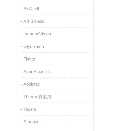
BioXcell
AB Biolabs
ImmunoVision
GlycoTech
Fisher
Agar Scientific
Abbiotec
Thermo賽默飛
Takara
Smobio