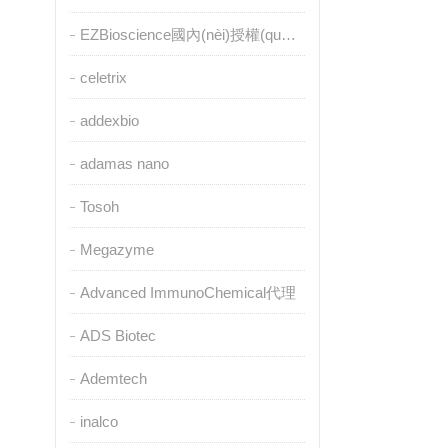
EZBioscience國內(nèi)授權(quán)代理
celetrix
addexbio
adamas nano
Tosoh
Megazyme
Advanced ImmunoChemical代理
ADS Biotec
Ademtech
inalco