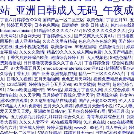
站_亚洲日韩成人无码_午夜成
丁香六月婷婷色XXXX
|
国精产品一区二区三区
|
欧美色频
|
丁香五月91
|
五
片
|
婷婷五月天堂
|
日本色色网站
|
四房婷婷
|
欧美 日韩 成人
|
俺也去在线
bukadeavzaixian
|
91精品91久久久久77777
|
97久久久久久久久久久
|
少
月天网站
|
综合网天天
|
丁香婷婷性久久
|
国产又爽又大又黄A片
|
日日撸夜
同系列
|
成人亚洲精品
|
久久久这里有精品
|
色色色色色色综合网
|
国产婷
文在线
|
亚洲小视频免费看
|
欧美激情Va
|
99热这里精
|
色情激情五月
|
婷
文字幕成
|
久久久久激情
|
精品99久久久久成人网站免费
|
久久国产精品乱
合
|
丁香六月婷婷综合欧美
|
激情综合婷婷五月
|
人人视频色
|
99热色精品
|
费观看播放
|
日日噜噜夜夜狠狠久久丁香六月
|
丁香婷婷免费
|
综合网视频
二区
|
97大香蕉五月天
|
enecarbon-materials.com污K127封锁请涟系@w
久综合丁香五月
|
国产.亚洲.欧洲视频在线
|
精品一二三区久久AAA片
|
丁香
九
|
日韩久久视频
|
五月天啪啪网
|
色色五月天网站
|
视频免费精品免费精
色
|
123草逼网
|
婷婷情色开心五月天99
|
91美女被操
|
热这里
|
超碰色综合
91
|
26uuu欧美亚洲日韩
|
996er热
|
婷婷五月丁香成人网
|
久久综合婷婷
|
激情在线
|
久久天堂网
|
五月婷婷丁香综合,亚洲天堂
|
亚洲综合碰
|
熟女色
洲S级在线观看
|
久久这里有精品在线观看
|
国产乱子轮XXX农村
|
91人人
97精品人人A片免费看
|
五月天久久婷婷
|
婷婷五月天激情小说
|
97人人妻
爱天天爱天天爱y
|
亚洲欧美日韩VIP
|
五月综合婷婷开心网
|
亚洲五月花
|
网站
|
五月婷婷九月婷婷九月婷婷
|
综合久久五
|
青青草婷婷综合五月
|
狠
香大香蕉
|
久久久人妻不卡
|
AV在线观看网站
|
91九色在线
|
caop在线视频
综合六月
|
亚洲成人婷婷
|
婷婷天堂视频
|
www久
|
99色区
|
成人午夜天
|
婷
AVAV一区二区三区
|
538在线精品
|
婷婷五月天com
|
日韩AC在线免费观