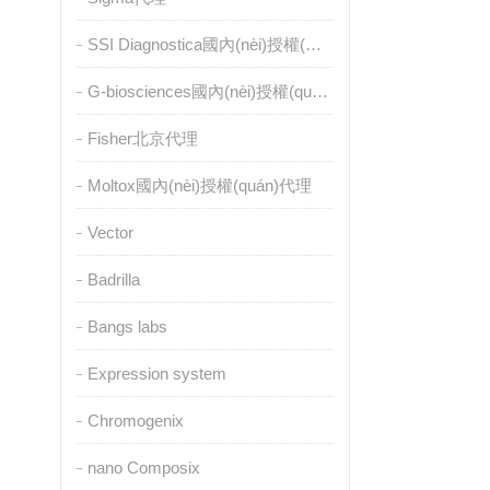
SSI Diagnostica國內(nèi)授權(quán)代理
G-biosciences國內(nèi)授權(quán)代理
Fisher北京代理
Moltox國內(nèi)授權(quán)代理
Vector
Badrilla
Bangs labs
Expression system
Chromogenix
nano Composix