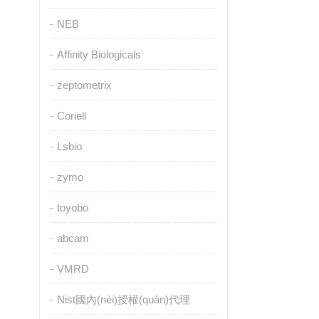
NEB
Affinity Biologicals
zeptometrix
Coriell
Lsbio
zymo
toyobo
abcam
VMRD
Nist國內(nèi)授權(quán)代理