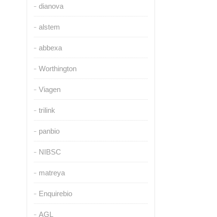
dianova
alstem
abbexa
Worthington
Viagen
trilink
panbio
NIBSC
matreya
Enquirebio
AGL