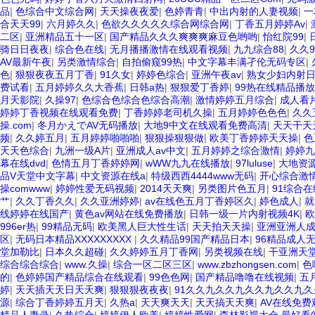
品
|
色综合中文综合网
|
天天操夜夜爱
|
色婷青青
|
中出内射的人妻视频
|
一
合天天99
|
六月婷久久
|
色欲久久久久久综合网综合网
|
丁香五月婷婷Av
|
二区
|
亚洲精品五十一区
|
国产精品久久久爽爽爽麻豆色哟哟
|
怡红院99
|
骑日日夜夜
|
综合色在线
|
无月播播激情在线观看视频
|
九九综合88
|
久久
AV最新午夜
|
另类激情综合
|
自拍偷窥99热
|
中文字幕丰满孑伦无码专区
|
色
|
狠狠夜夜五月丁香
|
91久女
|
婷婷色综合
|
亚洲午夜av
|
熟女少妇内射
费试看
|
五月婷婷久久大香蕉
|
日韩a热
|
狠狠爱丁香婷
|
99热在线精品播放
月天影院
|
久操97
|
色综合色综合色综合高潮
|
激情婷婷五月综合
|
成人看
婷婷丁香视频在线观看免费
|
丁香婷婷老司机久操
|
五月婷婷色色色
|
久久
操.com
|
冬月かえでAV无码播放
|
大地9中文在线观看免费高清
|
天天干天
频
|
久久婷五月
|
五月婷婷啪啪啪
|
狠狠操狠狠做
|
欧美丁香婷婷天天操
|
色
天天色综合
|
九洲一级A片
|
亚洲成人av中文
|
五月婷婷之综合激情
|
婷婷九
幕在线dvd
|
色情五月丁香婷婷网
|
wWW九九在线播放
|
97luluse
|
大地资
品V天堂中文字幕
|
中文资源在线a
|
特级西西4444www无码
|
开心综合激
操comwww
|
婷婷性爱无码视频
|
2014天天爽
|
另类图片色五月
|
91综合
艹
|
久久丁香久久
|
久久亚洲婷婷
|
av在线色五月丁香婷区久
|
婷色成人
|
就
线婷婷在线国产
|
黄色av网站在线免费播放
|
日韩一级一片内射视频4K
|
欧
996er热
|
99精品无码
|
欧美黑人巨大性生话
|
天天拍天天操
|
亚洲亚洲人
区
|
无码日本精品XXXXXXXXX
|
久久精品99国产精品日本
|
96精品成人
堂加勒比
|
日本久久超碰
|
久久婷婷五月丁香网
|
另类视频在线
|
干亚洲天
综合综合综合
|
www.久操
|
综合一区二区三区
|
www.zbzhongsen.com
|
色
的
|
色婷婷国产精品综合在线观看
|
99色色网
|
国产精品噜噜在线视频
|
五
婷
|
天天插天天日天天爽
|
狠狠狠夜夜夜
|
91久久九久久九久久九久久九久
源
|
综合丁香婷婷五月天
|
久热a
|
天天爽天天
|
天天搞天天爽
|
AV在线免费