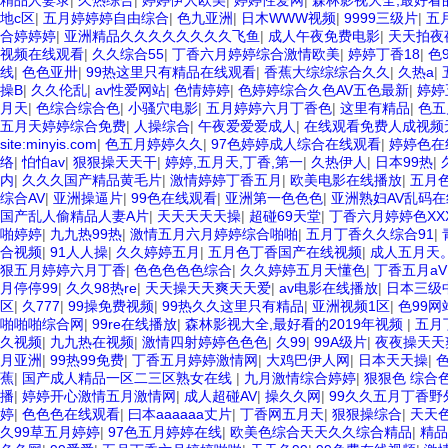
精品人妻录
|
久热综合
|
婷婷伊人欧美
|
婷婷性爱网
|
森林影视大全,最好看的
地c区
|
五月婷婷婷自由综合
|
色九亚洲
|
日木WWW视频
|
9999三级片
|
五
合婷婷婷
|
亚洲精品久久久久久久久久飞鱼
|
成人午夜免费电影
|
天天拍夜
视频在线观看
|
久久综合55
|
丁香六月婷婷综合激情欧美
|
婷婷丁香18
|
色
线
|
色色亚卅
|
99热这里只有精品在线观看
|
香蕉大综综综合久久
|
久热a
|
操B
|
久久伦乱
|
av性爱网站
|
色情婷婷
|
色婷婷综合久色AV五色最新
|
婷婷
月天
|
色综合综合色
|
小骚穴电影
|
五月婷婷六月丁香色
|
这里有精品
|
色五
五月天婷婷综合免费
|
人操综合
|
午夜爱爱爱成人
|
在线观看免费人成视频
site:minyis.com
|
色五月婷婷久久
|
97色婷婷成人综合在线观看
|
婷婷色在
络
|
怕怕av
|
狠狠操天天干
|
婷婷,五月天,丁香,第一
|
久热伊人
|
日本99热
|
内
|
久久久国产精品黄毛片
|
激情婷婷丁香五月
|
欧美电影在线播放
|
五月
综合AV
|
亚洲操逼片
|
99色在线观看
|
亚洲第一色色色
|
亚洲熟妇AV乱码
国产乱人偷精品人妻A片
|
天天天天天操
|
超碰69天堂
|
丁香六月婷婷色XX
啪婷婷
|
九九热99热
|
激情五月六月婷婷综合啪啪
|
五月丁香久久综合91
|
合视频
|
91人人操
|
久久婷婷五月
|
五月色丁香国产在线视频
|
成人五月天。
狠五月婷婷六月丁香
|
色色色色色综合
|
久久婷婷五月天懂色
|
丁香五月aV
月停停99
|
久久98热re
|
天天操天天爽天天爱
|
av电影在线播放
|
日本三级
区
|
久777
|
99操免费视频
|
99热久久这里只有精品
|
亚洲视频1区
|
色99网
啪啪啪综合网
|
99re在线播放
|
森林影视大全,最好看的2019年视频
|
五月
久视频
|
九九热在视频
|
激情四射婷婷色色色
|
久99
|
99A级片
|
夜夜操天天
月亚洲
|
99热99免费
|
丁香五月婷婷激情网
|
大鸡巴伊人网
|
日本天天操
|
蕉
|
国产成人精品一区二三区熟女在线
|
九月激情综合婷婷
|
狠狠色 综合
播
|
婷婷开心激情五月激情网
|
成人超碰AV
|
操久久网
|
99久久五月丁香野
婷
|
色色色在线观看
|
曰本aaaaaa丈片
|
丁香网五月天
|
狠狠操综合
|
天天
久99草五月婷婷
|
97色五月婷婷在线
|
欧美色综合天天久久综合精品
|
精品