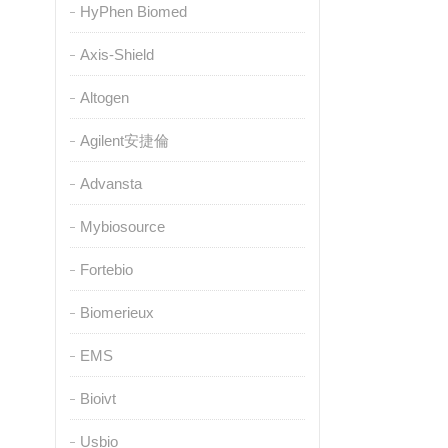
HyPhen Biomed
Axis-Shield
Altogen
Agilent安捷倫
Advansta
Mybiosource
Fortebio
Biomerieux
EMS
Bioivt
Usbio