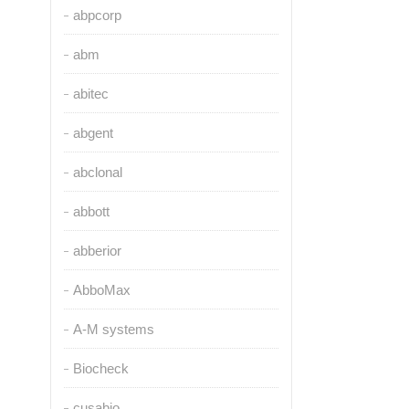
abpcorp
abm
abitec
abgent
abclonal
abbott
abberior
AbboMax
A-M systems
Biocheck
cusabio