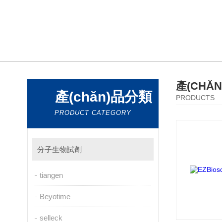
產(CHǍ
產(chǎn)品分類
PRODUCTS
PRODUCT CATEGORY
分子生物試劑
tiangen
Beyotime
selleck