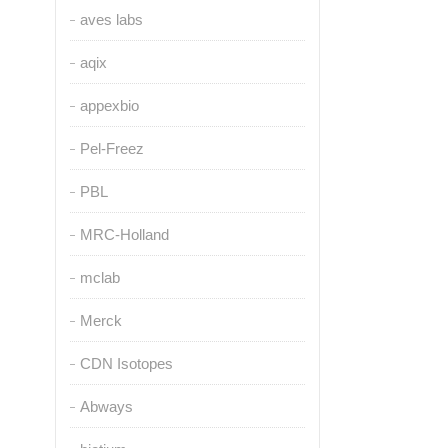
aves labs
aqix
appexbio
Pel-Freez
PBL
MRC-Holland
mclab
Merck
CDN Isotopes
Abways