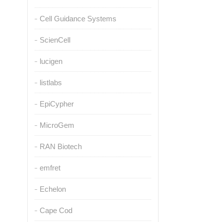
Cell Guidance Systems
ScienCell
lucigen
listlabs
EpiCypher
MicroGem
RAN Biotech
emfret
Echelon
Cape Cod