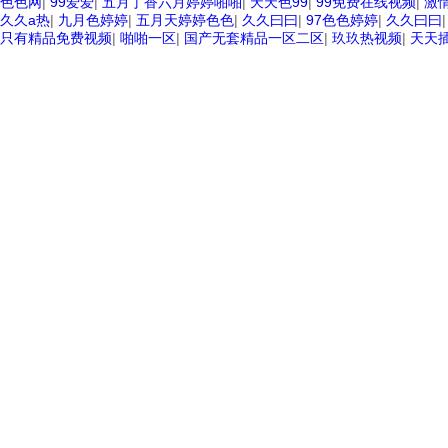
色色网
|
99爱爱
|
五月丁香六月婷婷啪啪
|
天天色99
|
99免费在线视频
|
激
久久a热
|
九月色婷婷
|
五月天婷婷色色
|
久久曰曰
|
97色色婷婷
|
久久曰曰
只有精品免费视频
|
啪啪一区
|
国产无套精品一区二区
|
玖玖热视频
|
天天