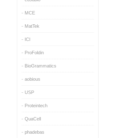
MCE
MatTek
ICl
ProFoldin
BioGrammatics
aobious
USP
Proteintech
QuaCell
phadebas