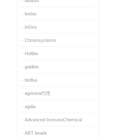
biotium
leebio
InGex
Chromsystems
Hellbio
goldbio
bioflux
agrisera代理
agdia
Advanced ImmunoChemical
ABT beads