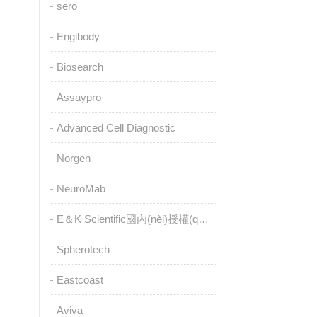
sero
Engibody
Biosearch
Assaypro
Advanced Cell Diagnostic
Norgen
NeuroMab
E＆K Scientific國內(nèi)授權(quán)代理
Spherotech
Eastcoast
Aviva