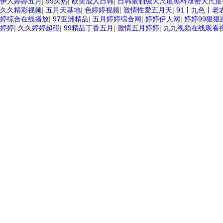
伊人婷婷五月
|
99久热
|
欧美成人日韩
|
日韩限制级大尺度黑料泄密大尺
久久精彩视频
|
五月天基地
|
色婷婷视频
|
激情性爱五月天
|
91丨九色丨老
婷综合在线播放
|
97亚洲精品
|
五月婷婷综合网
|
婷婷伊人网
|
婷婷99狠狠
婷婷
|
久久婷婷超碰
|
99精品丁香五月
|
激情五月婷婷
|
九九视频在线观看