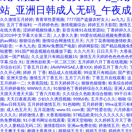
站_亚洲日韩成人无码_午夜成
久久激情五月婷婷
|
青青草性爱视频
|
7777国产盗摄农村女人
|
av九九
|
五
拍
|
五月丁香福利
|
一月婷婷色色
|
激情视频综合
|
婷婷五月天影院
|
激情五
在线大香蕉
|
涩婷婷视频快播人妻
|
影音先锋91在线资源站
|
丁香婷婷久久
近2019中文字幕大全第二页
|
人人妻久久妻
|
99爱在线精品视频免费观看
的av网站
|
狠狠综合网
|
激情综合网激情五月天
|
六月丁花香啪啪激情欧美
码影音
|
一本九九色
|
亚洲AV免费国产电影
|
婷婷网影院
|
国产精品视频免
啦蜜臀
|
991国产精选视频在线播放下载
|
久久六月天
|
日日天天干
|
大香蕉
品第一国产精品
|
久久这里只有精品视频15
|
激情五月天婷婷色色色色色
字幕,综合,91
|
亚洲色欲欧美一区二区三区
|
五月婷婷六月丁香在线视频
|
月综合社区
|
丁香五月日本
|
JAVAPARSAE人妻XXX
|
婷婷五月丁香六月
|
久久开心网
|
婷婷 月 丁香
|
精品成人在线观看
|
99这里只有精品8
|
国产资
看
|
亚洲天堂色
|
激情五月丁香五月
|
五月丁六月香
|
丁香五月在线观看
|
这
五月婷婷一二
|
大香蕉院线
|
五月天婷婷开心
|
狠狠色狠狠鲁
|
欧美综合婷
五月婷婷偷拍
|
WWW久久久
|
91狠狠色丁香婷婷综合久久精品
|
亚洲人成
天摸天天透天天舔
|
丁香六月欧美
|
久久综合久色欧美综合狠狠
|
99干日本
频
|
天天日夜夜高潮
|
少妇久久诱惑视频
|
99热6色
|
五月开心久久
|
啪啪 
洲av日韩无码
|
五月婷婷激情五月
|
91色呦哟
|
五月婷婷黄
|
99re这里只有
放
|
成人色五月天
|
五月花激情
|
www.91.com黄
|
国产性爱在线
|
六月婷基
久久久久
|
婷婷激情人妻
|
大香蕉啪啪啪
|
97精品欧美91久久久久久久
|
狠
热免费视频
|
91小黄书网址在线观看
|
亚洲天堂啪啪
|
久久婷婷五月天丁香
久久人妻精品无码二区
|
激情影院69
|
亚洲av免费在线
|
婷激情五月
|
色久
天天爽天天操
|
极骚大香蕉伊人
|
狠狠搞五月天
|
婷婷五月情
|
婷婷色五月9