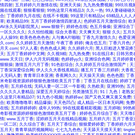
情四射
|
五月婷婷六月激情在线
|
亚洲天天操
|
九九热免费视频
|
99玖玖视
频在线观看
|
狠狠看狠狠
|
99热这里只有精品3
|
久久一热
|
99人妻碰碰碰
合
|
丁香婷婷九月在线
|
在线不卡视频
|
99这里只有精品|v
|
69精品人人人
草
|
欧美精品99
|
五月丁香婷婷激情四射迷人
|
色婷婷五月天激情综合
|
欧
AV永久无码影院黑人
|
www.狠狠干
|
婷婷色在线
|
色五月偷偷
|
亚洲综合丁
一区久久久久
|
久久怕怕视频
|
综合大香蕉
|
天天爽天天
|
狠狠 久久
|
五月
人人操99
|
欧美色色色色色
|
人与禽A片啪啪
|
丁香九月激情久久
|
色爱亚
久.com
|
久久婷婷五月天激情
|
午夜丁香 婷婷
|
俺去也五月
|
丁香六月色
|
月天.com
|
97人人看
|
色色色成人网
|
久久婷婷六月
|
黑人巨粗进入警花疼
天
|
五月丁香婷婷中文网
|
久久视9精
|
九九热免费
|
91在线日本
|
日韩另类
www.天天日
|
伊人六月无码视频
|
色婷婷yy久
|
亚洲综合色网
|
五月婷婷黄
狠狠操
|
激情五月六月丁香
|
91色欲综合
|
久久婷婷五月综合激情国产
|
天
丁香深深爱综合网
|
伊人久久大香线蕉精品
|
播五月丁香三月婷婷
|
大香蕉
人无码人妻
|
青青草日本亚洲
|
香蕉网久久
|
天天操天天插
|
色色色图
|
丁香
米奇影视资源婷婷狠狠色激情欧美五月丁香
|
丁香五月在线自慰
|
婷婷丁
色哥
|
五月婷在线
|
无码人妻一区二区一牛影视
|
久热欧美
|
亚洲99热
|
五月
久久久久人妻精品
|
深爱五月天婷综合
|
另类激情五月
|
91丨九色丨老熟
久这里只有精品07
|
91九色小视频
|
热婷婷av
|
国产又色又爽又黄又免费
|
合
|
欧美噜噜噜草
|
精品爆操
|
天天色凹凸
|
成人精品一区日本无码网
|
免费
在线
|
五月婷婷婷婷
|
成年人99热
|
99在线观看精彩视频
|
五月婷啪
|
99热
奇影视资源婷婷狠狠色激情欧美五月丁香
|
婷婷色五月综合丁香
|
天天噜
情
|
www.五月丁香
|
涩婷婷五月天在线精品视频
|
五月婷六月
|
五月丁香亚
一区二区
|
久久综合丁香
|
五月天丁香综合
|
狠狠爱婷婷爱
|
丁香婷婷六月
五月天
|
青青草搞屄视频网站
|
七七九九色色
|
天天舔天天摸天天射
|
ting