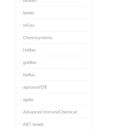
biotium
leebio
InGex
Chromsystems
Hellbio
goldbio
bioflux
agrisera代理
agdia
Advanced ImmunoChemical
ABT beads