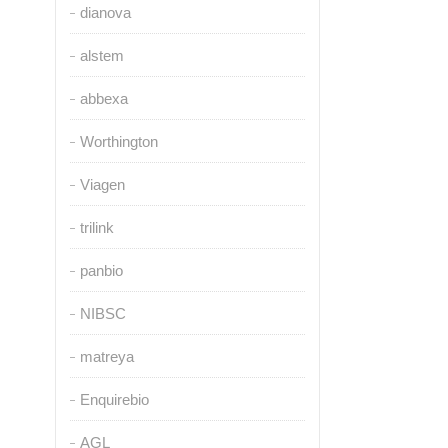
dianova
alstem
abbexa
Worthington
Viagen
trilink
panbio
NIBSC
matreya
Enquirebio
AGL