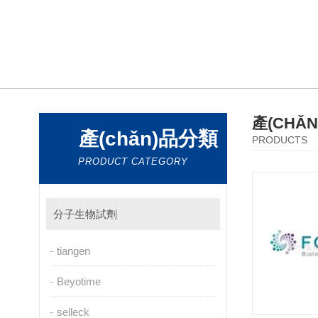
產(CHǍ
產(chǎn)品分類
PRODUCTS
PRODUCT CATEGORY
分子生物試劑
tiangen
Beyotime
selleck