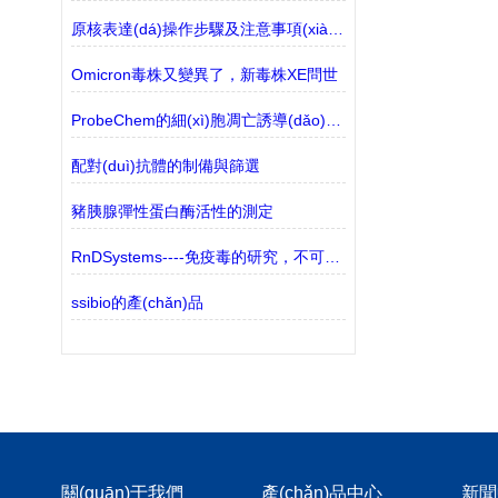
原核表達(dá)操作步驟及注意事項(xiàng)
Omicron毒株又變異了，新毒株XE問世
ProbeChem的細(xì)胞凋亡誘導(dǎo)劑有哪些？
配對(duì)抗體的制備與篩選
豬胰腺彈性蛋白酶活性的測定
RnDSystems----免疫毒的研究，不可忽視的生物標(biāo)志物
ssibio的產(chǎn)品
關(guān)于我們
產(chǎn)品中心
新聞