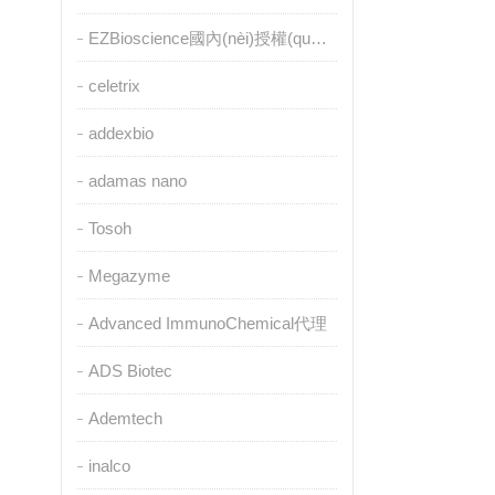
EZBioscience國內(nèi)授權(quán)代理
celetrix
addexbio
adamas nano
Tosoh
Megazyme
Advanced ImmunoChemical代理
ADS Biotec
Ademtech
inalco