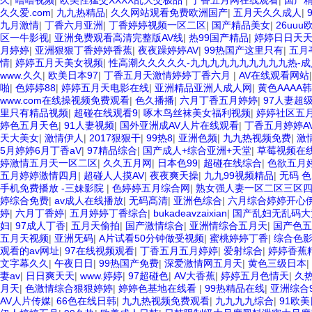
久
|
噜噜视频
|
欧美性猛交XXXX乱大交极品
|
丁香五月网在线观看
|
国产精
久久爱.com
|
九九热精品
|
久久网站观看免费欧洲国产
|
五月天久久成人
|
九月激情
|
丁香六月亚洲
|
丁香婷婷视频一区二区
|
国产精品美女
|
26uu
区一牛影视
|
亚洲免费观看高清完整版AV线
|
热99国产精品
|
婷婷日日天
月婷婷
|
亚洲狠狠丁香婷婷香蕉
|
夜夜躁婷婷AV
|
99热国产这里只有
|
五月
情
|
婷婷五月天美女视频
|
性高潮久久久久久-九九九九九九九九九九热-成
www.久久
|
欧美日本97
|
丁香五月天激情婷婷丁香六月
|
AV在线观看网站
啪
|
色婷婷88
|
婷婷五月天电影在线
|
亚洲精品亚洲人成人网
|
黄色AAAA韩国
www.com在线操视频免费观看
|
色久播播
|
六月丁香五月婷婷
|
97人妻超
里只有精品视频
|
超碰在线观看9
|
啄木鸟丝袜美女福利视频
|
婷婷社区五
婷色五月天色
|
91人妻视频
|
国外亚洲成AV人片在线观看
|
丁香五月婷婷A
天大美女
|
激情伊人
|
2017狠狠干
|
99热8
|
亚洲色频
|
九九热视频免费
|
激
5月婷婷6月丁香aV
|
97精品综合
|
国产成人+综合亚洲+天堂
|
草莓视频在
婷激情五月天一区二区
|
久久五月网
|
日本色99
|
超碰在线综合
|
色欲五月
五月婷婷激情四月
|
超碰人人摸AV
|
夜夜爽天操
|
九九99视频精品
|
无码 色
手机免费播放 -三妹影院
|
色婷婷五月综合网
|
熟女强人妻一区二区三区
婷综合免费
|
av成人在线播放
|
无码髙清
|
亚洲色综合
|
六月综合婷婷开心
婷
|
六月丁香婷
|
五月婷婷丁香综合
|
bukadeavzaixian
|
国产乱妇无乱码大
妇
|
97成人丁香
|
五月天偷拍
|
国产激情综合
|
亚洲情综合五月天
|
国产色五
五月天视频
|
亚洲旡码
|
A片试看50分钟做受视频
|
蜜桃婷婷丁香
|
综合色
观看的av网址
|
97在线视频观看
|
丁香五月五月婷婷
|
爱射综合
|
婷婷香蕉
文字幕久久
|
午夜日日
|
99热国产免费
|
深爱激情网五月天
|
黄色三级日本
|
妻av
|
日日爽天天
|
www.婷婷
|
97超碰色
|
AV大香蕉
|
婷婷五月色情天
|
久
月天
|
色激情综合狠狠婷婷
|
婷婷色基地在线看
|
99热精品在线
|
亚洲综合9
AV人片传媒
|
66色在线日韩
|
九九热视频免费观看
|
九九九九综合
|
91欧