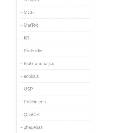
MCE
MatTek
ICl
ProFoldin
BioGrammatics
aobious
USP
Proteintech
QuaCell
phadebas