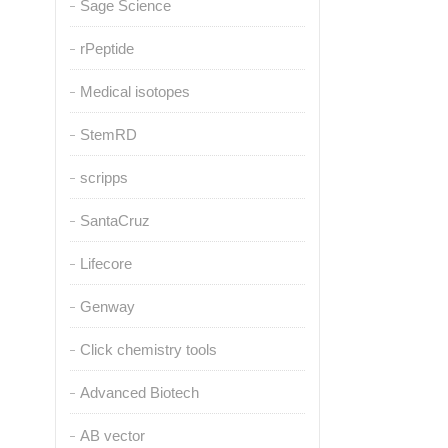
Sage Science
rPeptide
Medical isotopes
StemRD
scripps
SantaCruz
Lifecore
Genway
Click chemistry tools
Advanced Biotech
AB vector