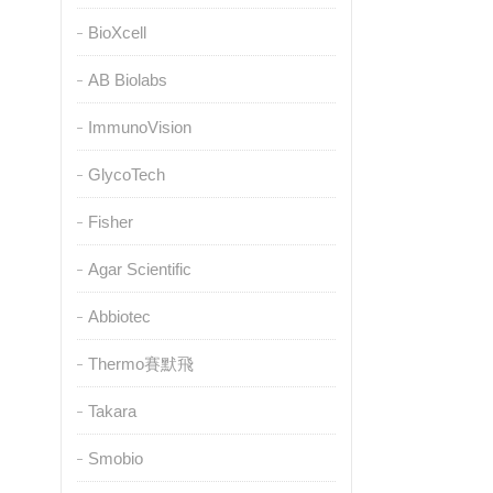
BioXcell
AB Biolabs
ImmunoVision
GlycoTech
Fisher
Agar Scientific
Abbiotec
Thermo賽默飛
Takara
Smobio