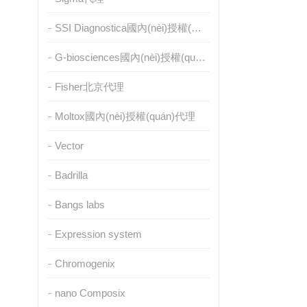
SSI Diagnostica國內(nèi)授權(quán)代理
G-biosciences國內(nèi)授權(quán)代理
Fisher北京代理
Moltox國內(nèi)授權(quán)代理
Vector
Badrilla
Bangs labs
Expression system
Chromogenix
nano Composix