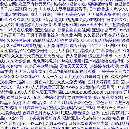
爱综合网
|
这里只有精品无码
|
色婷婷91激情小说
|
狠狠狠激情网
|
色激情
月天Av
|
高清国产AV
|
人人草人人爱手机视频看看
|
日本欧美成人片AAAA
产成人在线精品
|
成人五月网
|
丁香五月婷婷少妇
|
天天操夜夜爽歪歪
|
操
99久久久久网站
|
九九99精品
|
九九99九九99九九99视频网
|
日本婷久久
|
人人97
|
亚洲婷婷五月天激情
|
欧美超碰亚洲
|
www.天天干
|
五月激情婷婷
99艹精品在线观看
|
亚洲热综合
|
超级碰碰碰碰视频
|
亚洲综合无码
|
99
日韩五月丁香
|
五月丁香啪啪综合
|
九九黄色网
|
久久视频这里都是精品
|
婷
|
久久停停超碰
|
99精品成人无码A片观看金桔
|
久久成人精品视频
|
狠狠
天
|
久9草在线观看视频
|
五月激情在线
|
成人精品一区二区三区四区五区
|
里只有精品99
|
色吧综合网
|
九九人人操
|
五月婷婷六月丁香综合在线
|
亚
狠99
|
久久五月天黄色五月天色网址
|
伊人激情网
|
综合五月婷婷
|
久久人
线
|
久久婷狠狠色
|
色色网站毛片
|
9热在线观看
|
国产精品噜噜在线视频
|
洲
|
久色激情
|
久热只有这里精品
|
天搞天天天天天
|
热婷婷在线视频
|
六月
品在线
|
久久综合最新网址
|
久草热8精品视频在线观看
|
丁香婷婷六月男
XXXX搡XXXXX搡麻豆
|
人人干女人
|
五月婷婷六月奇米网丁香
|
久久综合
观看第一页舔
|
九九黄色网
|
五月天成人免费视频
|
五月天婷婷影院影院
|
产永久一黄
|
2050人人操免费工开爱
|
www.久久
|
激情小说五月天
|
97资
情涩播
|
2050人人操免费工开爱
|
四LLL少妇BBBB槡BBBB
|
91碰碰碰
|
五
费
|
欧美日韩成人
|
五月丁香综合激情
|
六月婷婷激情
|
成人短视频在线
|
在
精品五夜婷
|
久久99精品久
|
久久五月婷综合网
|
色色丁香色五月
|
久热AⅤ
免费视频
|
五月婷婷开心网
|
蜜桃人妻无码AV天堂三区
|
三男玩一女三A片
人婷婷在线
|
色婷婷五月天成人网
|
狠狠人妻色综合
|
亚洲九区
|
婷婷5月开
品
|
99热99日…..
|
夜夜骑福利资源
|
激情五月小说婷婷
|
91人操
|
精品色
|
久久五月天
|
97一区二区
|
九月av在线
|
日韩在线视频中文字幕
|
热99精
产成人国产三级
|
色色色综合
|
99re久热
|
99综合免费视频
|
六月婷色六月