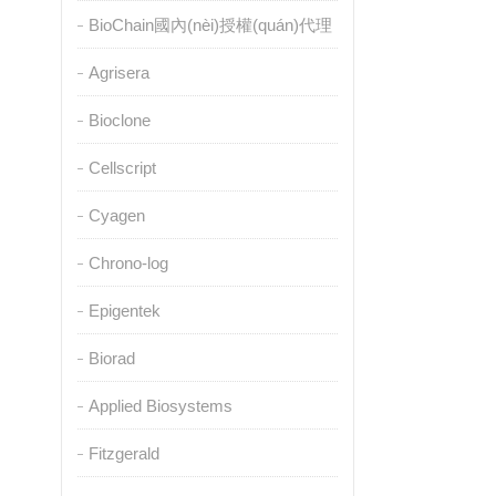
BioChain國內(nèi)授權(quán)代理
Agrisera
Bioclone
Cellscript
Cyagen
Chrono-log
Epigentek
Biorad
Applied Biosystems
Fitzgerald