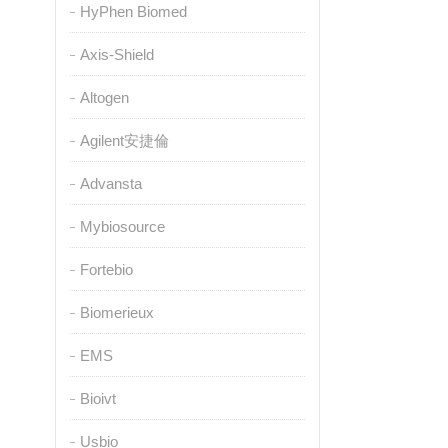
HyPhen Biomed
Axis-Shield
Altogen
Agilent安捷倫
Advansta
Mybiosource
Fortebio
Biomerieux
EMS
Bioivt
Usbio