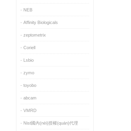
NEB
Affinity Biologicals
zeptometrix
Coriell
Lsbio
zymo
toyobo
abcam
VMRD
Nist國內(nèi)授權(quán)代理