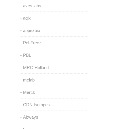
aves labs
aqix
appexbio
Pel-Freez
PBL
MRC-Holland
mclab
Merck
CDN Isotopes
Abways