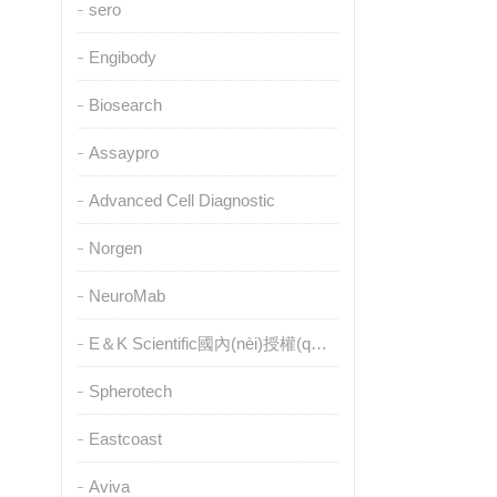
sero
Engibody
Biosearch
Assaypro
Advanced Cell Diagnostic
Norgen
NeuroMab
E＆K Scientific國內(nèi)授權(quán)代理
Spherotech
Eastcoast
Aviva