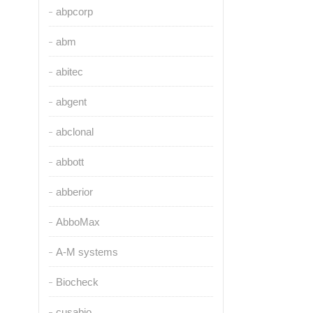
abpcorp
abm
abitec
abgent
abclonal
abbott
abberior
AbboMax
A-M systems
Biocheck
cusabio