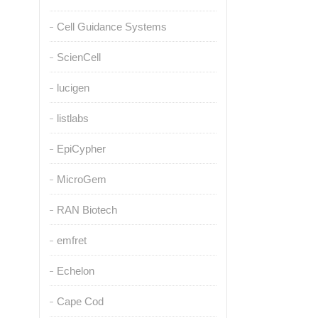
Cell Guidance Systems
ScienCell
lucigen
listlabs
EpiCypher
MicroGem
RAN Biotech
emfret
Echelon
Cape Cod