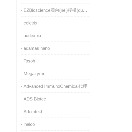
EZBioscience國內(nèi)授權(quán)代理
celetrix
addexbio
adamas nano
Tosoh
Megazyme
Advanced ImmunoChemical代理
ADS Biotec
Ademtech
inalco