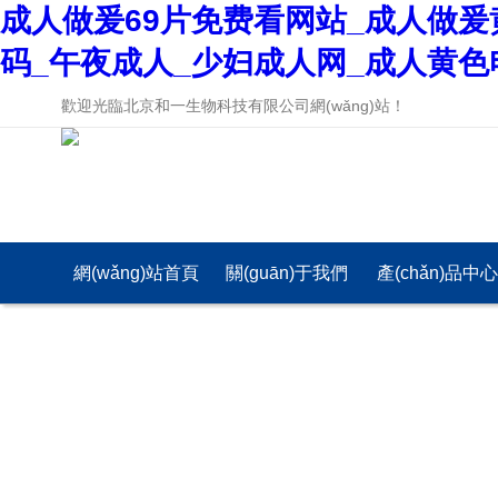
成人做爰69片免费看网站_成人做爰
码_午夜成人_少妇成人网_成人黄色
歡迎光臨北京和一生物科技有限公司網(wǎng)站！
網(wǎng)站首頁
關(guān)于我們
產(chǎn)品中