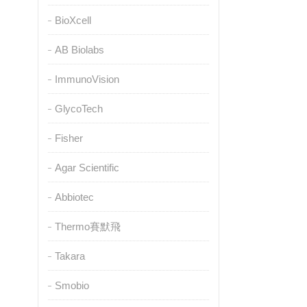
BioXcell
AB Biolabs
ImmunoVision
GlycoTech
Fisher
Agar Scientific
Abbiotec
Thermo賽默飛
Takara
Smobio