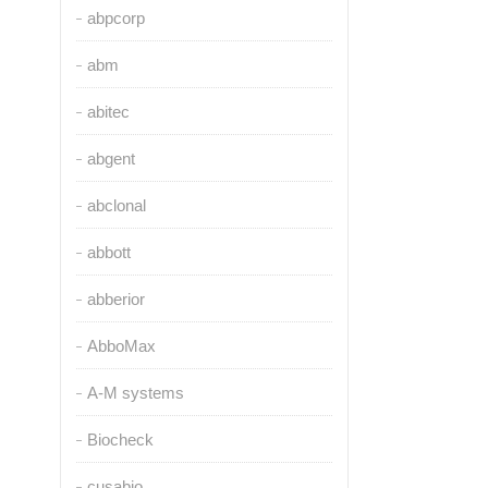
abpcorp
abm
abitec
abgent
abclonal
abbott
abberior
AbboMax
A-M systems
Biocheck
cusabio