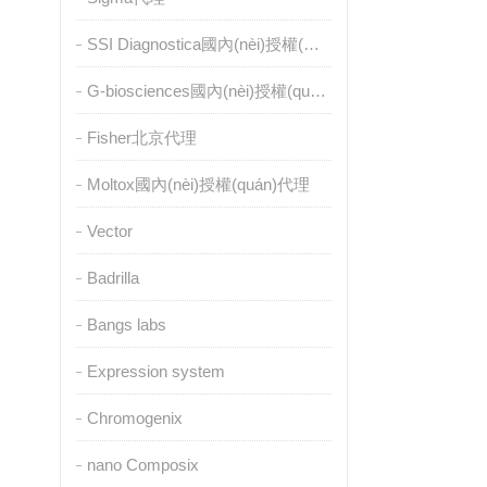
SSI Diagnostica國內(nèi)授權(quán)代理
G-biosciences國內(nèi)授權(quán)代理
Fisher北京代理
Moltox國內(nèi)授權(quán)代理
Vector
Badrilla
Bangs labs
Expression system
Chromogenix
nano Composix