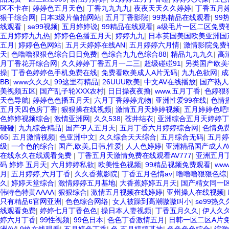
区不卡在
|
婷婷色五月天色
|
丁香九九九九
|
夜夜天天久久婷婷
|
丁香五月
狠干综合网
|
日本3级片偷拍网站
|
五月丁香影院
|
99热精品在线观看
|
99热
线观看
|
se99视频
|
五月婷婷说
|
99精品在线观看
|
a级毛片一区二区免费
五月婷婷九九热
|
婷婷色色播五月天
|
婷婷九九
|
日本英国美国欧美亚洲国
五月
|
婷婷色色网站
|
五月天婷婷在线AN
|
五月婷婷六月情
|
激情影院免费
天
|
色噜噜狠狠色综合日日免费
|
色综合九九色综合88
|
精品九九九久
|
高
月丁香花开综合网
|
久久婷婷丁香五月一二三
|
超级碰碰91
|
另类国产欧美
操
|
丁香色婷婷色手机免费在线
|
免费看欧美成人A片无码
|
九九色欲网
|
成
BB
|
www久久久
|
99这里有精品
|
26UUU欧美
|
中文AV在线播放
|
国产熟人
美视频五区
|
国产乱子轮XXX农村
|
日日操夜夜撸
|
www.五月丁香
|
色婷狠
天色导航
|
婷婷色色播五月天
|
六月丁香婷婷尤物
|
亚洲性爱99在线
|
色情
五月天四色房丁香
|
狠狠操在线视频
|
激情五月天婷婷视频
|
五月婷婷色吧!
色婷婷视频综合
|
激情亚洲网
|
久久538
|
苍井结衣
|
亚洲综合五月天婷婷丁
碰碰
|
九九综合精品
|
国产伊人五月天
|
五月丁香六月婷婷综合网
|
色情免
65
|
五月激情视频
|
色亚洲中文
|
久久综合天天综合
|
五月综合无码
|
五月婷
级
|
一个色的综合
|
国产,欧美,日韩,性爱
|
人人色婷婷
|
亚洲精品国产成人A
在线永久在线观看免费
|
丁香五月天激情免费在线观看AV777
|
亚洲五月
码 婷婷 五月天
|
六月婷婷私欲
|
欧美性色视频
|
99精品视频免费观看
|
ww
月
|
五月婷婷,六月丁香
|
久久香蕉影院
|
丁香五月色情av
|
噜噜噜狠狠色综
久
|
婷婷天堂综合
|
激情婷婷五月基地
|
大香蕉婷婷五月天
|
国产精女同一
韩特色特黄AAAA
|
狠狠综合
|
激情五月视频在线婷婷
|
亚州操人在线视频
|
只有精品6官网亚洲
|
色色综合网络
|
女人被躁到高潮嗷嗷叫小
|
se99热
线观看免费
|
婷婷七月丁香色色
|
操日本人妻视频
|
丁香五月久久
|
伊人久
婷六月丁香
|
99性视频
|
99色日本
|
色色丁香激情五月
|
日韩一区二区A片