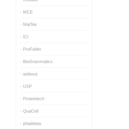
MCE
MatTek
ICl
ProFoldin
BioGrammatics
aobious
USP
Proteintech
QuaCell
phadebas