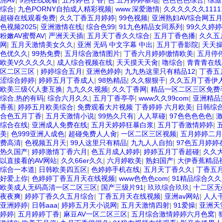
洲AV
|
9热在线观看
|
五月婷色丁香
|
色 五月婷婷基地
|
色色色色综合
|
综激
综合
|
九色PORNY自拍成人精彩视频
|
www.深爱激情
|
久久久久久久11111
超碰在线观看免费
|
久久丁香五月婷婷
|
99色视频
|
亚洲熟妇AV综合网五
色视频2025
|
亚洲激情在线
|
综合色99
|
91九色精品女同系列
|
99久久婷
粉嫩AV蜜臀AV
|
严洲天天插
|
五月天丁香久久综合
|
五月丁香色播
|
久久五
网
|
五月天激情美女久久
|
亚洲 无码 中文字幕 中出
|
五月丁香影院
|
天天
色优久久
|
99热免费
|
五月综合激情图片
|
丁香六月婷婷缴情欧美
|
五月停
欧美V久久久久久
|
成人综合视频在线
|
天天摸天天肏
|
噜综合
|
青青青在线
区二区三区
|
婷婷综合五月
|
亚洲色婷婷
|
九九热这里只有精品12
|
丁香五
涩综合婷婷
|
婷婷五月丁香成人
|
98热精品
|
久久狠狠干
|
久久五月丁香伊
欧美三级巜人妻互换
|
九九久久视频
|
久久丁香网
|
精品一区二区三区免费
综合,热的有码
|
综合六月久久
|
五月丁香亭亭
|
www久久99com
|
亚洲精品
香蕉
|
婷婷五月欧美综合
|
免费观看大片视频 丁香婷婷 六月欧美
|
日韩综
合色五月丁香
|
五月天激情小说
|
99热久只有
|
人人草碰
|
97色色色色色
|
综合在线
|
亚洲成人免费在线
|
五月天婷婷狂暴白浆
|
五月丁香激情婷婷
|
美
|
色999亚洲人成色
|
超碰免费人人肏
|
一区二区三区视频
|
五月婷婷二月
费高清
|
色视频五月天
|
99人这里只有精品
|
九九人人自拍
|
97色五月婷婷
热久国产
|
婷婷激情丁香六月
|
色五月成人婷婷
|
婷婷五月丁香超碰
|
久久
以直接看的AV网站
|
久久66er久久
|
六月婷欧美
|
熟妇国产
|
大伊香蕉精品
综合一本道
|
日韩欧美四五区
|
色婷婷手机在线
|
五月天丁香久久
|
丁香五
好爱上你
|
色婷婷丁香五月天在线视频
|
www色色色com
|
91精品综合久
欧美成人无码高清一区二区三区
|
国产三级片91
|
玖玖综合玖玖
|
十二区无
夜夜爽
|
婷婷丁香久久五月综合
|
丁香五月天在线视频
|
亚洲av网站
|
人人干
亚洲婷婷
|
日韩aaa
|
婷婷五月天小说网
|
五月天激情四射
|
91爱操
|
亚洲天
婷婷
|
五月婷婷丁香
|
麻豆AV一区二区三区
|
五月综合激情婷婷六月色窝
|