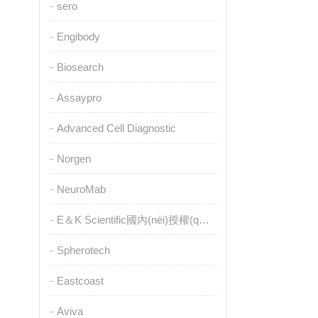
sero
Engibody
Biosearch
Assaypro
Advanced Cell Diagnostic
Norgen
NeuroMab
E＆K Scientific國內(nèi)授權(quán)代理
Spherotech
Eastcoast
Aviva