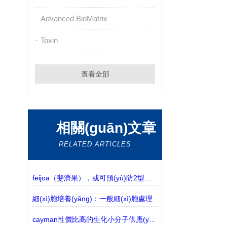
Advanced BioMatrix
Toxin
查看全部
相關(guān)文章
RELATED ARTICLES
feijoa（斐濟果），或可預(yù)防2型糖尿病
細(xì)胞培養(yǎng)：一般細(xì)胞處理
cayman性價比高的生化小分子供應(yīng)商