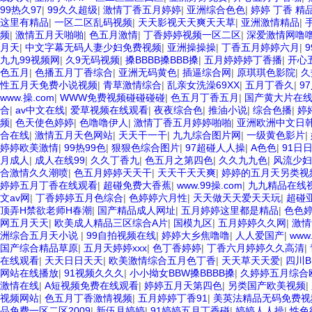
99热久97
|
99久久超级
|
激情丁香五月婷婷
|
亚洲综合色色
|
婷婷 丁香 精
这里有精品
|
一区二区乱码视频
|
天天影视天天爽天天草
|
亚洲激情精品
|
频
|
激情五月天啪啪
|
色五月激情
|
丁香婷婷视频一区二区
|
深爱激情网噜
月天
|
中文字幕无码人妻少妇免费视频
|
亚洲操操操
|
丁香五月婷婷六月
|
九九99视频网
|
久9无码视频
|
搡BBBB搡BBB搡
|
五月婷婷婷丁香播
|
开心
色五月
|
色播五月丁香综合
|
亚洲无码黄色
|
插逼综合网
|
原琪琪色影院
|
久
性五月天免费小说视频
|
青草激情综合
|
乱亲女洗澡69XX
|
五月丁香久
|
9
www.操.com
|
WWW免费视频碰碰碰碰
|
色五月丁香五月
|
国产黄大片在
合
|
av中文在线
|
爱草视频在线观看
|
夜夜综合色
|
推油小说
|
综合色播
|
婷
频
|
色天使色婷婷
|
色噜噜伊人
|
激情丁香五月婷婷啪啪
|
亚洲欧洲中文日韩
合在线
|
激情五月天色网站
|
天天干一干
|
九九综合图片网
|
一级黄色影片
|
婷婷欧美激情
|
99热99色
|
狠狠色综合图片
|
97超碰人人操
|
A色色
|
91日
月成人
|
成人在线99
|
久久丁香九
|
色五月之第四色
|
久久九九色
|
风流少妇
合激情久久潮喷
|
色五月婷婷天天干
|
天天干天天爽
|
婷婷的五月天另类视
婷婷五月丁香在线观看
|
超碰免费大香蕉
|
www.99操.com
|
九九精品在线
文av网
|
丁香婷婷五月色综合
|
色婷婷六月性
|
天天做天天爱天天玩
|
超碰
顶弄H禁欲老师H春潮
|
国产精品成人网址
|
五月婷婷这里都是精品
|
色色
网五月天天
|
欧美成人精品三区综合A片
|
国模九区
|
五月婷婷久久网
|
激情
洲综合五月天小说
|
99自拍视频在线
|
婷婷大乡焦噜噜
|
人人爱国产
|
www
国产综合精品草原
|
五月天婷婷xxx
|
色丁香婷婷
|
丁香六月婷婷久久高清
|
在线观看
|
天天日日天天
|
欧美激情综合五月色丁香
|
天天草天天爱
|
四川B
网站在线播放
|
91视频久久久
|
小小拗女BBW搡BBBB搡
|
久婷婷五月综合
激情在线
|
A短视频免费在线观看
|
婷婷五月天第四色
|
另类国产欧美视频
|
视频网站
|
色五月丁香激情视频
|
五月婷婷丁香91
|
美英法精品无码免费视
品免费一区二区2009
|
新伍月婷婷
|
91婷婷五月丁香碰
|
婷婷人人操
|
性色