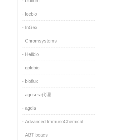
biotium
leebio
InGex
Chromsystems
Hellbio
goldbio
bioflux
agrisera代理
agdia
Advanced ImmunoChemical
ABT beads