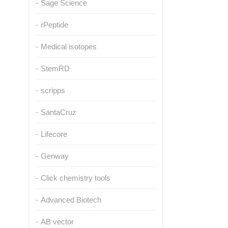
Sage Science
rPeptide
Medical isotopes
StemRD
scripps
SantaCruz
Lifecore
Genway
Click chemistry tools
Advanced Biotech
AB vector