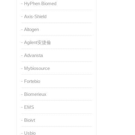
HyPhen Biomed
Axis-Shield
Altogen
Agilent安捷倫
Advansta
Mybiosource
Fortebio
Biomerieux
EMS
Bioivt
Usbio