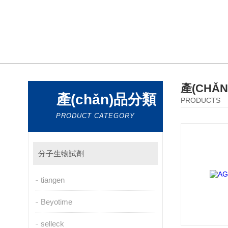
產(CHǍ
產(chǎn)品分類
PRODUCTS
PRODUCT CATEGORY
分子生物試劑
tiangen
Beyotime
selleck