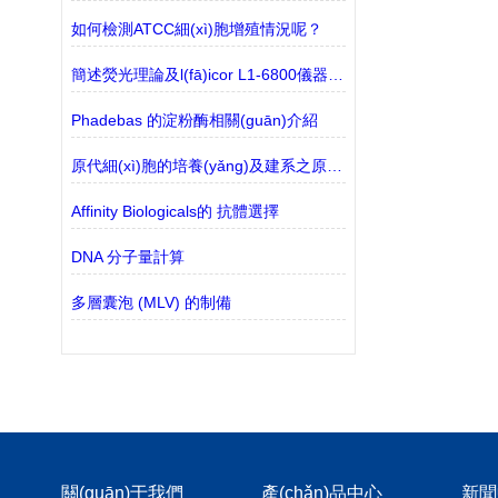
如何檢測ATCC細(xì)胞增殖情況呢？
簡述熒光理論及l(fā)icor L1-6800儀器介紹
Phadebas 的淀粉酶相關(guān)介紹
原代細(xì)胞的培養(yǎng)及建系之原代細(xì)胞的培養(yǎng)篇
Affinity Biologicals的 抗體選擇
DNA 分子量計算
多層囊泡 (MLV) 的制備
關(guān)于我們
產(chǎn)品中心
新聞