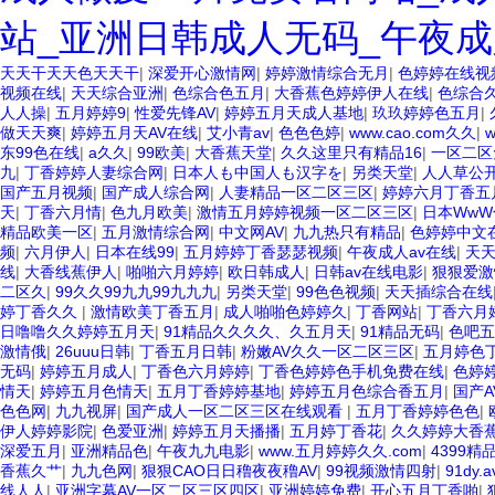
站_亚洲日韩成人无码_午夜成
天天干天天色天天干
|
深爱开心激情网
|
婷婷激情综合无月
|
色婷婷在线视
视频在线
|
天天综合亚洲
|
色综合色五月
|
大香蕉色婷婷伊人在线
|
色综合
人人操
|
五月婷婷9
|
性爱先锋AV
|
婷婷五月天成人基地
|
玖玖婷婷色五月
|
做天天爽
|
婷婷五月天AV在线
|
艾小青av
|
色色色婷
|
www.cao.com久久
|
东99色在线
|
a久久
|
99欧美
|
大香蕉天堂
|
久久这里只有精品16
|
一区二区
九
|
丁香婷婷人妻综合网
|
日本人も中国人も汉字を
|
另类天堂
|
人人草公
国产五月视频
|
国产成人综合网
|
人妻精品一区二区三区
|
婷婷六月丁香五
天
|
丁香六月情
|
色九月欧美
|
激情五月婷婷视频一区二区三区
|
日本Ww
精品欧美一区
|
五月激情综合网
|
中文网AV
|
九九热只有精品
|
色婷婷中文
频
|
六月伊人
|
日本在线99
|
五月婷婷丁香瑟瑟视频
|
午夜成人av在线
|
天
线
|
大香线蕉伊人
|
啪啪六月婷婷
|
欧日韩成人
|
日韩av在线电影
|
狠狠爱激
二区久
|
99久久99九九99九九九
|
另类天堂
|
99色色视频
|
天天插综合在线
婷丁香久久
|
激情欧美丁香五月
|
成人啪啪色婷婷久
|
丁香网站
|
丁香六月
日噜噜久久婷婷五月天
|
91精品久久久久、久五月天
|
91精品无码
|
色吧五
激情俄
|
26uuu日韩
|
丁香五月日韩
|
粉嫩AV久久一区二区三区
|
五月婷色
无码
|
婷婷五月成人
|
丁香色六月婷婷
|
丁香色婷婷色手机免费在线
|
色婷
情天
|
婷婷五月色情天
|
五月丁香婷婷基地
|
婷婷五月色综合香五月
|
国产
色色网
|
九九视屏
|
国产成人一区二区三区在线观看
|
五月丁香婷婷色色
|
伊人婷婷影院
|
色爱亚洲
|
婷婷五月天播播
|
五月婷丁香花
|
久久婷婷大香
深爱五月
|
亚洲精品色
|
午夜九九电影
|
www.五月婷婷久久.com
|
4399精
香蕉久艹
|
九九色网
|
狠狠CAO日日穞夜夜穞AV
|
99视频激情四射
|
91dy.a
线人人
|
亚洲字幕AV一区二区三区四区
|
亚洲婷婷免费
|
开心五月丁香啪
|