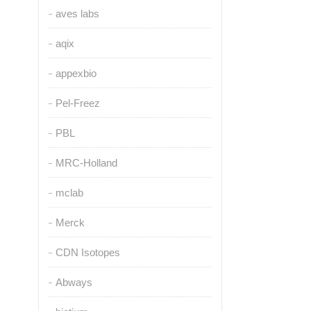
aves labs
aqix
appexbio
Pel-Freez
PBL
MRC-Holland
mclab
Merck
CDN Isotopes
Abways