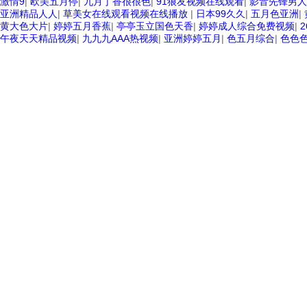
激情9
|
欧美五月停
|
九月丁香很很色
|
91狼友视频在线观看
|
影音先锋男人
亚洲精品人人
|
草美女在线观看视频在线播放
|
日本99久久
|
五月色亚洲
|
黄大色大片
|
婷婷五月香蕉
|
亭亭玉立国色天香
|
婷婷成人综合免费视频
|
午夜天天精品视频
|
九九九AAA热视频
|
亚洲婷婷五月
|
色五月综合
|
色色