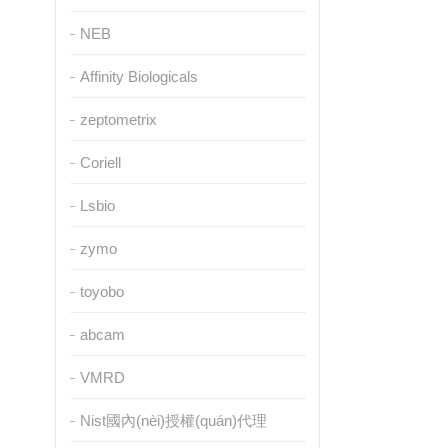
NEB
Affinity Biologicals
zeptometrix
Coriell
Lsbio
zymo
toyobo
abcam
VMRD
Nist國內(nèi)授權(quán)代理