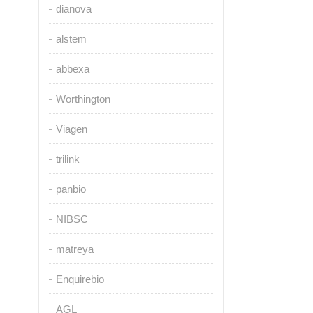
dianova
alstem
abbexa
Worthington
Viagen
trilink
panbio
NIBSC
matreya
Enquirebio
AGL