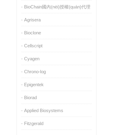
BioChain國內(nèi)授權(quán)代理
Agrisera
Bioclone
Cellscript
Cyagen
Chrono-log
Epigentek
Biorad
Applied Biosystems
Fitzgerald