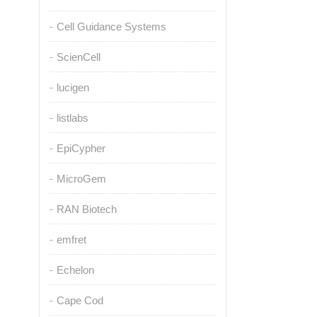
Cell Guidance Systems
ScienCell
lucigen
listlabs
EpiCypher
MicroGem
RAN Biotech
emfret
Echelon
Cape Cod