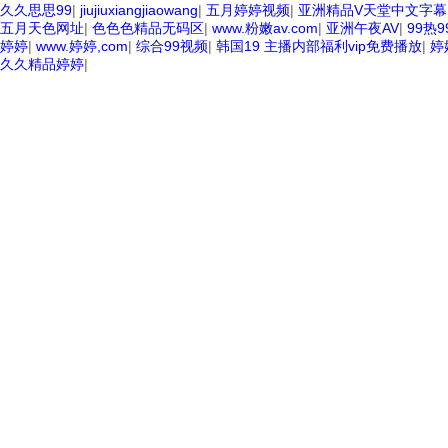
久久思思99
|
jiujiuxiangjiaowang
|
五月婷婷视频
|
亚洲精品V天堂中文字幕
五月天色网址
|
色色色精品无码区
|
www.粉嫩av.com
|
亚洲午夜AV
|
99热9
婷婷
|
www.婷婷,com
|
综合99视频
|
韩国19 主播内部福利vip免费播放
|
婷
久久精品婷婷
|