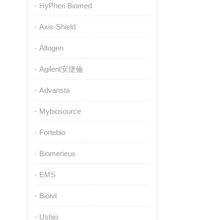
HyPhen Biomed
Axis-Shield
Altogen
Agilent安捷倫
Advansta
Mybiosource
Fortebio
Biomerieux
EMS
Bioivt
Usbio