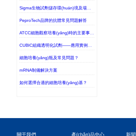
Sigma生物試劑儲存環(huán)境及場所解析
PeproTech品牌的抗體常見問題解答
ATCC細胞觀察培養(yǎng)時的主要事項說明
CUBIC組織透明化試劑——應用實例更新
細胞培養(yǎng)瓶及常見問題？
mRNA制備解決方案
如何選擇合適的細胞培養(yǎng)基？
關于我們
產(chǎn)品中心
新聞