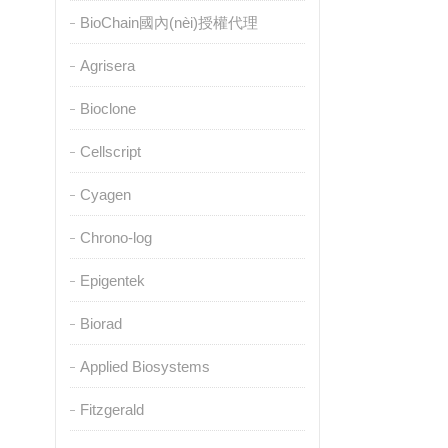
BioChain國內(nèi)授權代理
Agrisera
Bioclone
Cellscript
Cyagen
Chrono-log
Epigentek
Biorad
Applied Biosystems
Fitzgerald