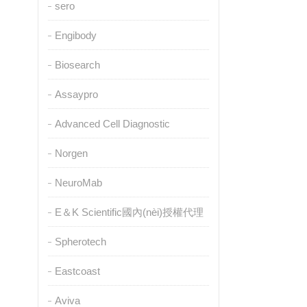
sero
Engibody
Biosearch
Assaypro
Advanced Cell Diagnostic
Norgen
NeuroMab
E＆K Scientific國內(nèi)授權代理
Spherotech
Eastcoast
Aviva