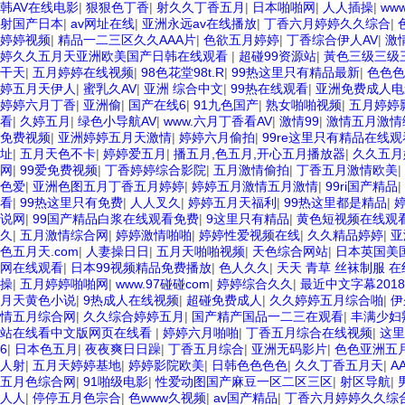
韩AV在线电影
|
狠狠色丁香
|
射久久丁香五月
|
日本啪啪网
|
人人插操
|
ww
射国产日本
|
av网址在线
|
亚洲永远av在线播放
|
丁香六月婷婷久久综合
|
婷婷视频
|
精品一二三区久久AAA片
|
色欲五月婷婷
|
丁香综合伊人AV
|
激
婷久久五月天亚洲欧美国产日韩在线观看
|
超碰99资源站
|
黃色三级三级三级三级 
干天
|
五月婷婷在线视频
|
98色花堂98t.R
|
99热这里只有精品最新
|
色色色
婷五月天伊人
|
蜜乳久AV
|
亚洲 综合中文
|
99热在线观看
|
亚洲免费成人电
婷婷六月丁香
|
亚洲偷
|
国产在线6
|
91九色国产
|
熟女啪啪视频
|
五月婷婷
看
|
久婷五月
|
绿色小导航AV
|
www.六月丁香看AV
|
激情99
|
激情五月激情
免费视频
|
亚洲婷婷五月天激情
|
婷婷六月偷拍
|
99re这里只有精品在线观
址
|
五月天色不卡
|
婷婷爱五月
|
播五月,色五月,开心五月播放器
|
久久五月
网
|
99爱免费视频
|
丁香婷婷综合影院
|
五月激情偷拍
|
丁香五月激情欧美
|
色爱
|
亚洲色图五月丁香五月婷婷
|
婷婷五月激情五月激情
|
99ri国产精品
|
看
|
99热这里只有免费
|
人人叉久
|
婷婷五月天福利
|
99热这里都是精品
|
说网
|
99国产精品白浆在线观看免费
|
9这里只有精品
|
黄色短视频在线观
久
|
五月激情综合网
|
婷婷激情啪啪
|
婷婷性爱视频在线
|
久久精品婷婷
|
亚
色五月天.com
|
人妻操日日
|
五月天啪啪视频
|
天色综合网站
|
日本英国美
网在线观看
|
日本99视频精品免费播放
|
色人久久
|
天天 青草 丝袜制服 在
操
|
五月婷婷啪啪网
|
www.97碰碰com
|
婷婷综合久久
|
最近中文字幕2018
月天黄色小说
|
9热成人在线视频
|
超碰免费成人
|
久久婷婷五月综合啪
|
伊
情五月综合网
|
久久综合婷婷五月
|
国产精产国品一二三在观看
|
丰满少妇
站在线看中文版网页在线看
|
婷婷六月啪啪
|
丁香五月综合在线视频
|
这里
6
|
日本色五月
|
夜夜爽日日躁
|
丁香五月综合
|
亚洲无码影片
|
色色亚洲五
人射
|
五月天婷婷基地
|
婷婷影院欧美
|
日韩色色色色
|
久久丁香五月天
|
A
五月色综合网
|
91啪级电影
|
性爱动图国产麻豆一区二区三区
|
射区导航
|
人人
|
停停五月色宗合
|
色www久视频
|
av国产精品
|
丁香六月婷婷久久综