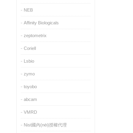
NEB
Affinity Biologicals
zeptometrix
Coriell
Lsbio
zymo
toyobo
abcam
VMRD
Nist國內(nèi)授權代理