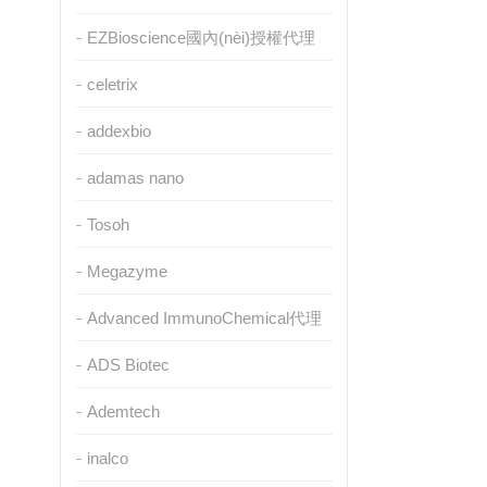
EZBioscience國內(nèi)授權代理
celetrix
addexbio
adamas nano
Tosoh
Megazyme
Advanced ImmunoChemical代理
ADS Biotec
Ademtech
inalco