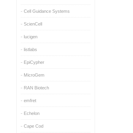
Cell Guidance Systems
ScienCell
lucigen
listlabs
EpiCypher
MicroGem
RAN Biotech
emfret
Echelon
Cape Cod