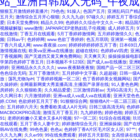
站_亚洲日韩成人无码_午夜成
狠狠五月激情婷婷直播片
|
79色色
|
91操人
|
色国产五月
|
亚洲乱码日产精
五月天
|
激情综合五月开心狠狠
|
久久九九@
|
97碰久久
|
婷婷五月丁香综
爱
|
日本天堂免费99
|
精品久久99
|
色婷婷久久综合中文久久一本
|
精品国
视频破解版
|
www激情
|
JAPANRCEP老熟妇乱子伦视频
|
成人婷婷五月
|
在线激情
|
丁香五月在线观看
|
5月丁香婷婷激情网
|
五月婷婷激情久久
|
色
频
|
日韩av干
|
色婷婷网
|
www.色欲丁香婷婷
|
色五月琪琪
|
亚洲第一视频 
丁香六月成人网
|
www.夜夜操.com
|
婷婷婷婷婷婷婷五月丁香
|
日本69日
激情视频在线
|
欧美va亚洲va在线播放
|
超碰在线91
|
色婷婷aV四虎
|
亚洲
丁香视频网
|
国产无遮挡又黄又爽免费网站
|
天天爽天天
|
操操操操操电影
学第四色婷婷丁香五月
|
日本视频不卡123区
|
国产成人av在线播放
|
亚洲
婷婷
|
亚洲精品永久久久久久
|
www.夜夜騎夜夜狠
|
国精产品一区二区三
色色综合无码
|
五月丁香激情片
|
五月婷婷中文字幕
|
久超超碰
|
日韩一级
放
|
荡乳尤物3pH
|
丁香婷婷视频一区二区
|
色丁香婷婷美女视频网站
|
国
久操婷婷
|
全网最新网黄大秀直播高清,主播国产录屏在线
|
91人妻色色网
房婷婷
|
久久狠狠欧美
|
久久精品爱爱
|
三区激情四射av
|
无码G高清天
|
九
久久网日本
|
六月激情婷婷
|
亚洲va成人va成人va在线观看
|
亚洲天堂色色
婷,COM
|
色欲婷婷五月天丁香
|
91狠狠综合网
|
狠狠穞A片一區二區三區
|
合
|
五月婷婷六月天
|
免费看欧美成人A片无码
|
日韩三级高清无码
|
色婷婷
MACBOOKPRO高清
|
激情五月丁香五月
|
九九婷婷热
|
婷婷色啪
|
婷婷五
91
|
老师的粉嫩小又紧水又多A片视频
|
97一区二区
|
91综合在线视频
|
玖
在线观看
|
五月丁香久人妻中文
|
婷婷激情综合无月
|
亚洲操操操
|
国产在线
韩AV在线免费
|
99色色爰
|
色色a
|
色婷婷丁香A片区毛片区女人区
|
97艹
|
久久九九爽
|
久久er99
|
99在线免费观看
|
婷婷五月天影院
|
女高怪谈在线