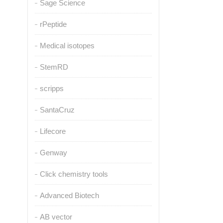
Sage Science
rPeptide
Medical isotopes
StemRD
scripps
SantaCruz
Lifecore
Genway
Click chemistry tools
Advanced Biotech
AB vector