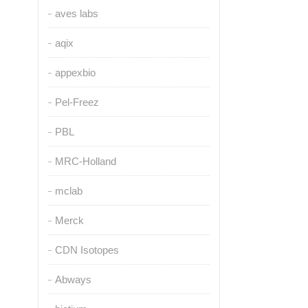
aves labs
aqix
appexbio
Pel-Freez
PBL
MRC-Holland
mclab
Merck
CDN Isotopes
Abways