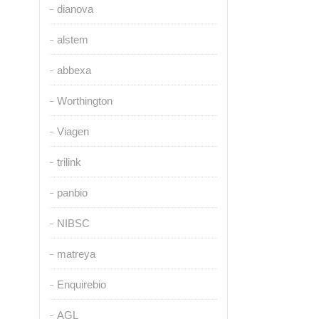
dianova
alstem
abbexa
Worthington
Viagen
trilink
panbio
NIBSC
matreya
Enquirebio
AGL