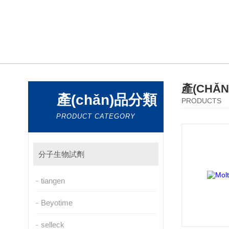
產(CHǍ
產(chǎn)品分類
PRODUCTS
PRODUCT CATEGORY
分子生物試劑
tiangen
Beyotime
selleck