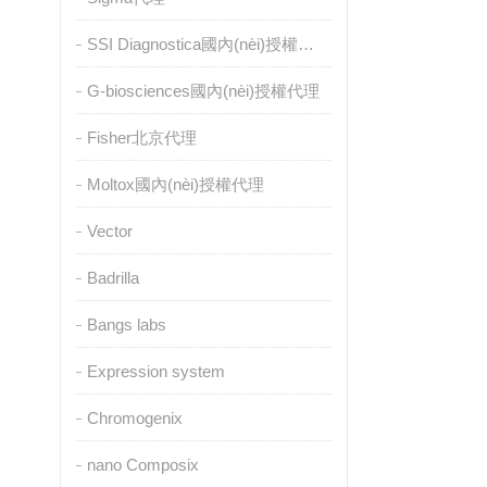
SSI Diagnostica國內(nèi)授權代理
G-biosciences國內(nèi)授權代理
Fisher北京代理
Moltox國內(nèi)授權代理
Vector
Badrilla
Bangs labs
Expression system
Chromogenix
nano Composix