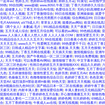
一起草av
|
色婷五月
|
色婷婷av在线观看
|
婷婷五月花
|
91黄址
|
av在线中
99热
|
99自拍网
|
www超碰
|
www,8050,午夜三级
|
丁香六月婷婷久久综合
合
|
超碰妻人人
|
丁香五月综合AV在线
|
色爱综合五月
|
无码少妇高潮喷水
在线
|
久久人视频
|
五月丁香激情综合
|
99日在线视频
|
亚洲操操操
|
就爱干
无码毛片一区二区A片
|
97色伦另类图片小说视频
|
综合网精品99
|
日日做
毛片AAAAAA
|
aⅤ79成人片
|
草草女人亚洲
|
能看的av网站
|
欧亚洲在线高
影《两个女人》未删减-毛片
|
991精品在线视频
|
天天艹夜夜艹
|
日日操
频
|
五月天成人综合
|
激情五月综合网
|
可以看的av网站
|
99色精品视频
|
亚
www.人人操人人看人人想人人摸 人人人人操,COM
|
激情深爱五月天
|
伊
91精品综合久久久久久五月天
|
99在线观看
|
日日夜夜小色哥
|
婷婷五月综
天天天五月
|
www久久艹
|
性爱网五月婷婷
|
99热爱爱干干日
|
色五月丁香
区三区
|
日韩成人精品中文字幕
|
91色逼
|
夜夜操,天天撸
|
五月天色狠狠
|
合
|
99精品热
|
丁香五月网在线观看
|
天天插天天狠
|
激情视频综合
|
亚洲午
成人网
|
五月婷色
|
国产午夜精品一区二区三区嫩草
|
99综合免费视频
|
激
人
|
天天干电影
|
可以免费看AV网站
|
激情狠狠丁香月
|
中文字幕丰满乱孑
区二区三区色欲AV
|
性韩日色婷婷五月天激情啪啪XXX
|
精品久久婷婷
|
月情
|
婷婷色激情五月天
|
日日懆天天懆
|
国产精品色一哟哟
|
五月丁香综
九色
|
五月婷激情影院
|
激情性爱五月
|
色婷另类
|
婷婷五月AV
|
色色色地
熟时
|
色偷偷五月天
|
色噜噜狠狠色综合日日
|
色婷婷丁香五月
|
色色亚洲
|
天堂AV
|
猛烈顶弄H禁欲老师H春潮
|
99热天堂
|
激情五月天视频
|
综合网
色9l视频自拍九色9l社区
|
国产精品日本一区二区在线播放
|
婷婷午夜丁香
天搽天天射
|
内射丰满人妻
|
激情深爱综合网
|
丰满人妻妇伦又伦精品国产
屁股给粉丝看尿口
|
丁香婷婷色五月合集
|
开心激情播播五月天
|
狠狠色噜
洲
|
精品人妻伦一二三区久久
|
亚洲色碰
|
婷婷色网
|
玖玖婷婷色
|
69精品
合
|
五月丁香婷婷基地
|
午夜成人av在线
|
亚洲无线视频
|
99在线看片
|
婷