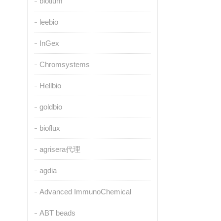
biotium
leebio
InGex
Chromsystems
Hellbio
goldbio
bioflux
agrisera代理
agdia
Advanced ImmunoChemical
ABT beads