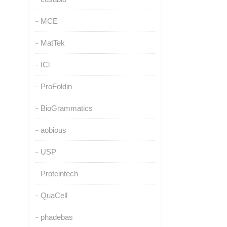
MCE
MatTek
ICl
ProFoldin
BioGrammatics
aobious
USP
Proteintech
QuaCell
phadebas