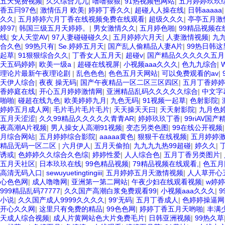
五天免费视频
|
久久综合九九
|
噜噜狠狠
|
91热视频色网站
|
五月婷婷玖玖
香五冃97色
|
激情伍月 欧美
|
婷婷丁香久久
|
超碰人人操在线
|
日韩aaaaa
久久
|
五月婷婷六月丁香在线视频免费在线观看
|
超级久久久
|
亭亭五月激
婷97
|
韩国三级五月天婷婷。
|
男女激情久久
|
五月婷色啪
|
99精品视频在
线
|
女人天堂AV
|
97人妻碰碰碰久久
|
五月婷婷六月天
|
人妻激情视频
|
九
合久色
|
99热只有
|
Se.婷婷五月天
|
国产乱人偷精品人妻A片
|
99热日韩
起草
|
91狠狠综合久久
|
丁香女人五月天
|
超碰v
|
国产精品久久久久久五月
天五码婷婷
|
欧美一级a
|
超碰在线视屏
|
小视频aaa久久久
|
色九九综合
|
理论片最新午夜理论剧
|
乱色色色
|
色色五月天网站
|
可以免费观看的av
|
天伊人综合
|
夜夜 操无码
|
国产午夜精品一区二区三区四区
|
五月丁香婷婷
香婷庭在线
|
开心五月婷婷激情网
|
亚洲精品乱码久久久久久综合
|
中文字
啪啪
|
碰超在线九色
|
欧美婷婷九月
|
九色无码
|
91视频一起草
|
色射影院
|
婷婷五月成人网
|
毛片毛片毛片毛片
|
天天操天天曰
|
天天射影院
|
九月色
五月天涩涩
|
久久99精品久久久久久青青AR
|
婷婷玖玖丁香
|
99riAV国
夜高潮A片视频
|
男人操女人高潮91视频
|
变态另类色图
|
99在线公开视频
月综合网站
|
五月婷婷综合影院
|
aaaaa黄色
|
狠狠干在线视频
|
五月婷婷
精品无码一区二区
|
六月伊人
|
五月天偷拍
|
九九九九热99超碰
|
婷久久
|
诱或
|
色婷婷久久综合久色综
|
婷婷性爱
|
人人综合色
|
五月丁香另类图片
|
五月天社区
|
日本玖玖在线
|
99色精品视频
|
79精品视频在线观看,
|
色五月
高清无码入口
|
sewuyuetingtingiii
|
五月婷婷五月天激情视频
|
人人草开心
心色色网
|
成人噜噜网
|
亚洲第一第二网站
|
午夜少妇在线观看视频
|
w婷
999精品乱码77777
|
久久国产高潮白浆免费观看99
|
小视频aaa久久久
|
9
小说
|
久久国产成人9999久久久久
|
99'无码
|
五月丁香成人
|
色婷婷操逼网
开心久久网
|
这里只有免费的精品
|
99色色网
|
婷婷丁香五月天哟啪
|
丰满
天成人综合视频
|
成人片黄网站色大片免费毛片
|
日韩亚洲视频
|
99热久草