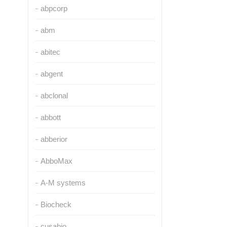
abpcorp
abm
abitec
abgent
abclonal
abbott
abberior
AbboMax
A-M systems
Biocheck
cusabio