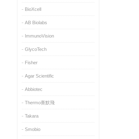
BioXcell
AB Biolabs
ImmunoVision
GlycoTech
Fisher
Agar Scientific
Abbiotec
Thermo賽默飛
Takara
Smobio