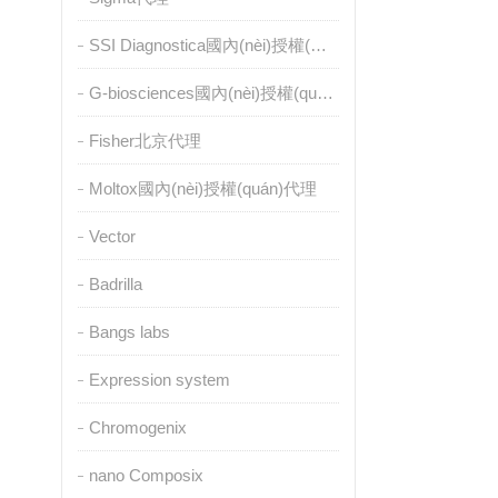
SSI Diagnostica國內(nèi)授權(quán)代理
G-biosciences國內(nèi)授權(quán)代理
Fisher北京代理
Moltox國內(nèi)授權(quán)代理
Vector
Badrilla
Bangs labs
Expression system
Chromogenix
nano Composix