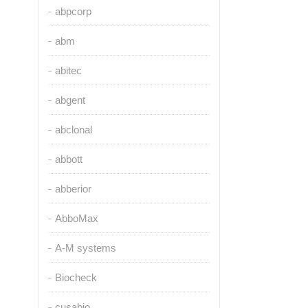
abpcorp
abm
abitec
abgent
abclonal
abbott
abberior
AbboMax
A-M systems
Biocheck
cusabio