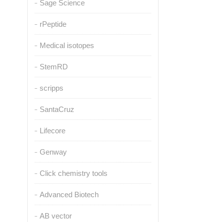
Sage Science
rPeptide
Medical isotopes
StemRD
scripps
SantaCruz
Lifecore
Genway
Click chemistry tools
Advanced Biotech
AB vector