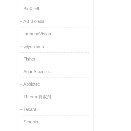
BioXcell
AB Biolabs
ImmunoVision
GlycoTech
Fisher
Agar Scientific
Abbiotec
Thermo賽默飛
Takara
Smobio