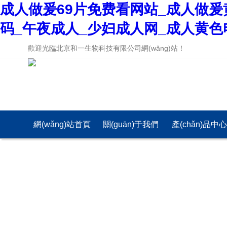
成人做爰69片免费看网站_成人做爰
码_午夜成人_少妇成人网_成人黄色
歡迎光臨北京和一生物科技有限公司網(wǎng)站！
網(wǎng)站首頁
關(guān)于我們
產(chǎn)品中