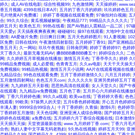
婷久
|
成人AV在线电影
|
综合性视频99
|
九色激情网
|
天天操婷婷
|
www.se
香五月视频
|
4399在线日本A片
|
五月的丁香六月的婷婷
|
玖玖婷婷色五月
毛片绝黄A片免费播冫
|
婷婷丁香视频在线观看免费
|
97偷拍对白视频
|
五
合
|
99久久综合
|
黄瓜视频破解版
|
午夜精品777
|
99精品久久久久久久
|
丁
婷五月天
|
欧美色五月
|
99热在线看
|
国产AV熟妇人震精品一品二区
|
97
天天爱y
|
天天搞夜夜爽夜夜爽
|
碰碰碰91
|
操97在线观看
|
大地9中文在线
激情
|
AA爱做片免费
|
日日爽日日爽
|
五月天色婷婷图片
|
91人妻视频
|
10
区免费
|
日韩在线99
|
午夜激情四射影院
|
五月婷婷丁香91
|
国产亚洲精品
鲁五月天
|
久一网站
|
玖玖午夜视频
|
日韩肏屄网
|
婷婷丁香婷婷97
|
色婷婷
天丁香久久
|
最新无毒无码AV
|
搡BBBB搡BBB搡五十
|
婷婷综合久久
|
二色
网
|
久久婷婷五月草视频在线播放
|
激情五月天色
|
丁香亭亭久久
|
婷婷 久
99精品免费视频
|
成人必爱视
|
色青青五月
|
久久av电影
|
天天干天天操天
免费视频6
|
99精品热视频
|
激情五月天小说网
|
AA片在线观看视频在线播
九精品综合
|
99色在线观看免费
|
五月丁香婷婷激情久久
|
六月五月婷婷
|
五月激情四射网站
|
色色五月天com
|
久久久久久9
|
亚洲另类婷婷五月丁
亚洲
|
九九婷婷五月天影视
|
思思热高清在线观看
|
女人天堂久久
|
国产午
在线观看
|
九九精品re免费视频
|
五月色丁香
|
五月开心六月婷婷在线播放
网
|
丁香六月婷婷色播
|
99久久a线观
|
欧美va在线
|
丁香婷婷大香蕉
|
色色
线观看
|
99欧美
|
97操男人的天堂
|
五月6香色婷婷视频
|
开心五月色婷婷
丰满人妻
|
9999综合99综合人
|
十月丁香婷婷
|
久青操
|
激情6月
|
色婷婷导
丁香婷婷五月激情
|
天天色综网
|
亚洲亚洲人成综合网络
|
国产婷婷五月天
婷婷色在线视频
|
a免费在线
|
五月婷婷六月丁香综合视频在线
|
日本激情9
天天插天天操
|
天堂资源最新在线
|
www.九月婷婷丁香.com
|
丁香六月毛
合色
|
熟妇人妻中文字幕无码老熟妇
|
9久热在线视频
|
婷婷五月天99
|
亚洲
产精品久久99
|
国产精品久久..4399
|
91精品综合久久婷婷九色
|
丁香六月