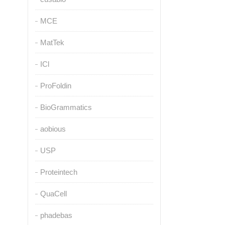
MCE
MatTek
ICl
ProFoldin
BioGrammatics
aobious
USP
Proteintech
QuaCell
phadebas