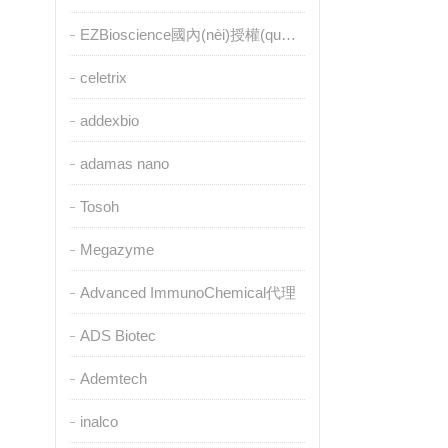
EZBioscience國內(nèi)授權(quán)代理
celetrix
addexbio
adamas nano
Tosoh
Megazyme
Advanced ImmunoChemical代理
ADS Biotec
Ademtech
inalco