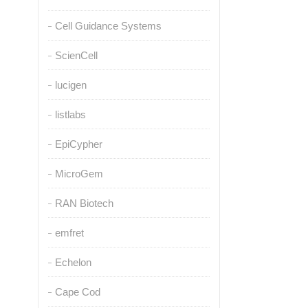
Cell Guidance Systems
ScienCell
lucigen
listlabs
EpiCypher
MicroGem
RAN Biotech
emfret
Echelon
Cape Cod