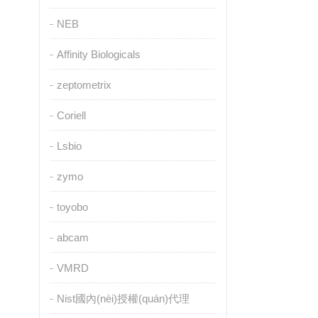
NEB
Affinity Biologicals
zeptometrix
Coriell
Lsbio
zymo
toyobo
abcam
VMRD
Nist國內(nèi)授權(quán)代理