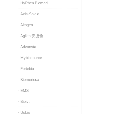
HyPhen Biomed
Axis-Shield
Altogen
Agilent安捷倫
Advansta
Mybiosource
Fortebio
Biomerieux
EMS
Bioivt
Usbio