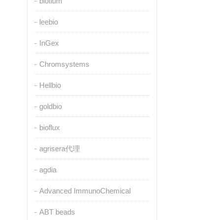
biotium
leebio
InGex
Chromsystems
Hellbio
goldbio
bioflux
agrisera代理
agdia
Advanced ImmunoChemical
ABT beads