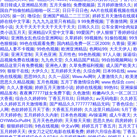
美日韓成人亚洲精品另类
|
五月天偷拍
|
免费视频舔
|
五月婷婷激情久久
|
国自产拍偷拍精品啪啪一区二区
|
日日干日日色
|
AA片在线观看视频在线
1025
|
操一区
|
噜综合
|
亚洲国产精品二二三三区
|
婷婷五月天激情在线观
婷在线中文字幕
|
九九九九这里只有精品
|
9 99免费视频
|
丁香激情网
|
亚
情小说
|
天天干天天干天天干天天干天天
|
日韩久久日
|
公车全黄H全肉短
类小说五月天
|
亚洲精品V天堂中文字幕
|
99愛国产
|
伊人狠狠丁香婷婷综
网站
|
亚洲熟女乱色综合亚洲网站
|
久草婷婷
|
99视频热
|
91偷拍视频
|
99
色狠狠操
|
99色在线观看免费
|
国内精品免费一区二区2009
|
久青操
|
亚洲
精品人妻不卡视频
|
99色色视频
|
欧洲亚洲精品
|
色网站99
|
大天天伊人
|
欧
天操
|
亚洲天堂制
|
天天色亚洲
|
五月性色
|
99色热视频
|
97人人做
|
操逼综
品视频免费在线播放
|
九九色天堂
|
久久精品国产精品
|
99自拍视频网站
|
精品这里只有免费视频
|
亚洲色人妻
|
久草免费福利视频
|
成人国产欧美大
99
|
狠狠干在线
|
大伊久久
|
五月婷婷天天色
|
久综合网
|
日本99在线
|
www
热在线视频
|
思思99久久
|
久久一品区
|
Www.Av网9
|
人妻激情久久
|
欧美
思思久久精品视频
|
五月色视频
|
五月丁香激情综合网
|
www.色综合.com
|
网
|
久久人妻视频
|
婷婷五月天激情小说
|
婷婷在线视频
|
99热91
|
亚洲操
精品发布
|
夜夜爽77777妓女免费下载
|
久色激情
|
粉嫩AV久久一区二区三
大香蕉
|
综合久久婷婷99
|
丁香五月玖玖
|
日韩婷久
|
av无码电影
|
久久婷
久久婷婷五月天激情唯美
|
国产精品久久7777777精品无码
|
丁香色综合
|
人网
|
色欲婷婷五月天丁香
|
大香蕉五月婷婷
|
久久这里只精品66
|
5月丁
月天婷婷色
|
五月婷婷久久内射
|
日本色色视频
|
AV操逼网
|
成人午夜天
|
OYIWbGcPu8H
|
五月天色色婷婷
|
天天狠天天狠
|
思思久热6
|
四房婷婷
|
看
|
狠狠婷婷日韩
|
9色在线视频
|
中文aV网
|
婷婷五月丁香五月
|
五月天丁
五月婷婷天天
|
侠女刀之记忆电影在线看免费
|
婷婷六月综合基地
|
丁香五