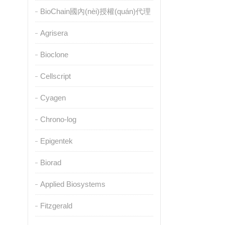
BioChain國內(nèi)授權(quán)代理
Agrisera
Bioclone
Cellscript
Cyagen
Chrono-log
Epigentek
Biorad
Applied Biosystems
Fitzgerald