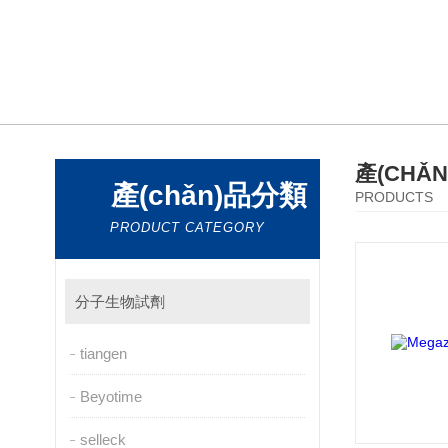
產(CHǍ
產(chǎn)品分類
PRODUCTS
PRODUCT CATEGORY
分子生物試劑
tiangen
Beyotime
selleck