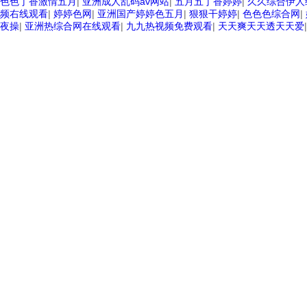
色色丁香激情五月
|
亚洲成人乱码av网站
|
五月五丁香婷婷
|
久久综合伊人
频右线观看
|
婷婷色网
|
亚洲国产婷婷色五月
|
狠狠干婷婷
|
色色色综合网
|
夜操
|
亚洲热综合网在线观看
|
九九热视频免费观看
|
天天爽天天透天天爱
|