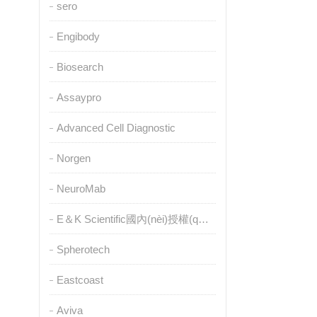
sero
Engibody
Biosearch
Assaypro
Advanced Cell Diagnostic
Norgen
NeuroMab
E＆K Scientific國內(nèi)授權(quán)代理
Spherotech
Eastcoast
Aviva