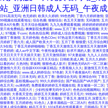
站_亚洲日韩成人无码_午夜成
日91高清无玛
|
色无婷婷
|
欧美久久婷婷
|
99色色网
|
丁香六月婷婷激情
|
亚
99视频在线观看地址
|
综合色播
|
狠狠综合
|
色五月天激情
|
无码激情
|
五月
喷水A片免费
|
五月天综合视频网
|
九九九免费观看视频
|
婷婷婷婷婷婷婷
里只有免费精品
|
爽爽影院免费观看
|
www.五月丁香
|
99日在线视频
|
天天
人
|
97视频.干com
|
色色色综合网
|
婷婷成人综合免费视频
|
狠狠999
|
ww
激情丁香激情
|
五月婷色啪
|
色色COm
|
97热这里只有精品
|
丁香五月日韩
月婷婷丁香六月
|
成人国产欧美大片一区
|
五月丁香 狠狠爱
|
5五月综合网
久9在线
|
丁香五月婷婷啪啪啪
|
丁香五月天激情五月天激情五月天激情网
丁香婷婷
|
成人av中文字幕
|
午夜性做爰电影
|
欲求不满的人妻
|
亚洲天堂
天天日天天干天天插天天射
|
五月天激情四射
|
97夫妻超碰
|
九九人人自拍
在线
|
天天日天天摸天天
|
五月天天综合
|
日韩欧美成人网
|
五月久久婷婷
|
以看的AV
|
久热9热
|
草操网
|
狠狠色成人影片
|
亚洲色无码A片一区二区麻
爱激情六月天
|
任你躁XXXXX麻豆精品
|
大香蕉狼人久久
|
新激情五月天色
婷婷性爱综合
|
www.成人婷婷综合
|
97色射
|
天天干夜夜操A片
|
色情五月
月涩涩婷婷
|
三日本无码
|
婷五月丁香
|
激情综合无码
|
亚洲综合99
|
丁香五
婷综合网
|
荔枝视频app污
|
99久久婷婷综合
|
国产精品国产VA片国产
|
五
色五月天
|
ou洲色吧
|
免费观看的婷婷五月视频在线
|
美女被操一区二区
|
频在线观看_岛国大片
|
少妇性按摩无码中文A片
|
色色自拍视频网站
|
天
月婷婷
|
大香蕉天堂色
|
婷婷五月天播播
|
婷婷五月天毛片
|
99热66
|
色婷婷
合爱
|
五月天婷婷久久日
|
丁香五月天啪啪
|
丁香五月,激情五月,深爱五月
|
狠狠青青
|
五月婷婷色
|
91色久
|
人妻丰满精品一区二区A片
|
色情五月天
亚洲人成综合网络
|
精品五月天
|
1024手机在线观看看片_日韩精品
|
五月