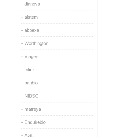
dianova
alstem
abbexa
Worthington
Viagen
trilink
panbio
NIBSC
matreya
Enquirebio
AGL