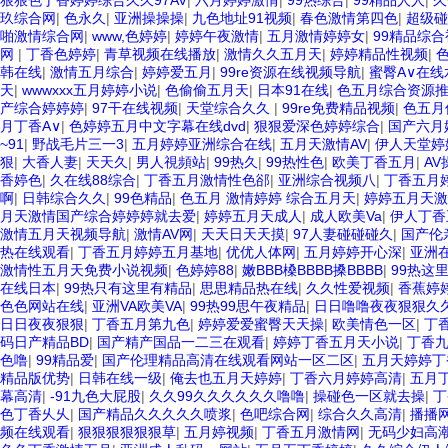
狠狠色丁香婷婷综合久久97AV
|
六月婷婷激情
|
99热综合
|
99精品人人
|
久
玖综合网
|
色永久
|
亚洲操操操
|
九色地址91视频
|
春色激情第四色
|
超级碰
啪激情综合网
|
www,色婷婷
|
婷婷午夜激情
|
五月激情婷婷女
|
99精品综合
网
|
丁香色婷婷
|
青草视频在线播放
|
激情久久五月天
|
婷婷精品性视频
|
韩在线
|
激情五月综合
|
婷婷爱五月
|
99re资源在线视频导航
|
蜜臀A∨在线
天
|
wwwxxx五月婷婷小说
|
色偷偷五月天
|
日本91在线
|
色五月综合资源
产综合婷婷婷
|
97干在线视频
|
天堂综合久久
|
99re免费精品视频
|
色五月
月丁香A∨
|
色婷婷五月中文字幕在线dvd
|
狠狠爱深色婷婷综合
|
国产六月
~91
|
野战毛片三一3
|
五月婷婷亚洲综合在线
|
五月天激情AV
|
伊人天堂婷
狠
|
大香人妻
|
天天久
|
男人視頻站
|
99热久
|
99热性色
|
欧美丁香五月
|
AV
香婷色
|
久在线88综合
|
丁香五月激情性色郤
|
亚洲综合视频八
|
丁香五月
啊
|
日韩综合久久
|
99色精品
|
色五月 激情婷婷 综合五月天
|
婷婷五月天激
月天激情国产综合婷婷婷就去爱
|
婷婷五月天成人
|
成人欧美Va
|
伊人丁香
激情五月天视频导航
|
激情AV网
|
天天日天天摸
|
97人妻碰碰碰久
|
国产伦
热在线观看
|
丁香五月婷婷五月基地
|
优优人体网
|
五月婷婷开心深
|
亚洲
激情性五月天免费小说视频
|
色婷婷88
|
嫩BBB槡BBBB搡BBBB
|
99热这
在线日本
|
99热只有这里有精品
|
思思精品热在线
|
久久性爱视频
|
香蕉婷
色色网站在线
|
亚洲VA欧美VA
|
99热99思午夜精品
|
日日噜噜夜夜狠狠久
日日夜夜狠狠
|
丁香五月第九色
|
婷婷爱爱蜜臀天天操
|
欧美情色一区
|
丁
码日产精品BD
|
国产精产国品一二三在观看
|
婷婷丁香五月天小说
|
丁香
色噜
|
99精品爱
|
国产伦理精品高清在线观看网站一区二区
|
五月天婷婷丁
精品版优势
|
日韩在线一级
|
俺去也五月天婷婷
|
丁香六月婷婷高清
|
五月
幕高清
|
-91九色大屁股
|
久久99久久久久久久噜噜
|
操碰色一区就去操
|
丁
色丁香乆乆
|
国产精品久久久久久喷浆
|
色吧综合网
|
综合久久高清
|
播播
频在线观看
|
狠狠狠狠狠狠草
|
五月婷视频
|
丁香五月激情网
|
无码少妇高