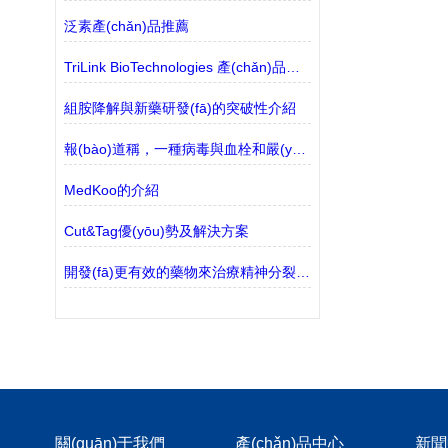
泛素產(chǎn)品推薦
TriLink BioTechnologies 產(chǎn)品有什么？
組胺降解與新藥研發(fā)的突破性介紹
報(bào)道稱，一種病毒與血栓和嚴(yán)重的血小板減少癥有關(guān)
MedKoo的介紹
Cut&Tag優(yōu)勢及解決方案
開發(fā)更有效的藥物來治療精神分裂癥的衰弱癥狀
關(guān)于我們
產(chǎn)品中心
新聞