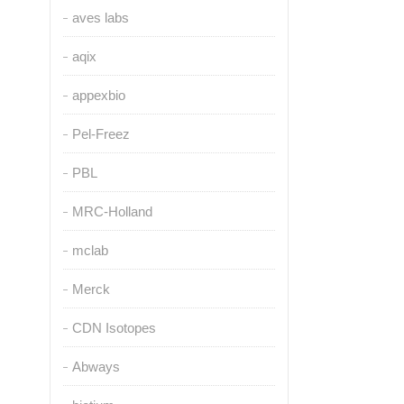
aves labs
aqix
appexbio
Pel-Freez
PBL
MRC-Holland
mclab
Merck
CDN Isotopes
Abways