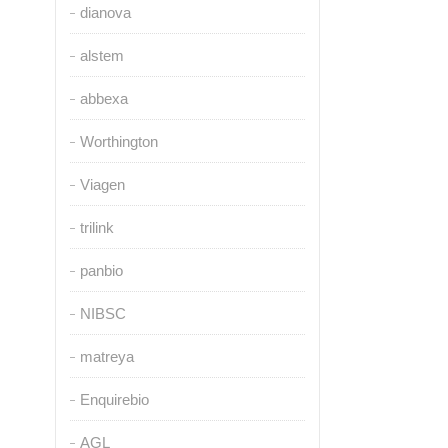
dianova
alstem
abbexa
Worthington
Viagen
trilink
panbio
NIBSC
matreya
Enquirebio
AGL