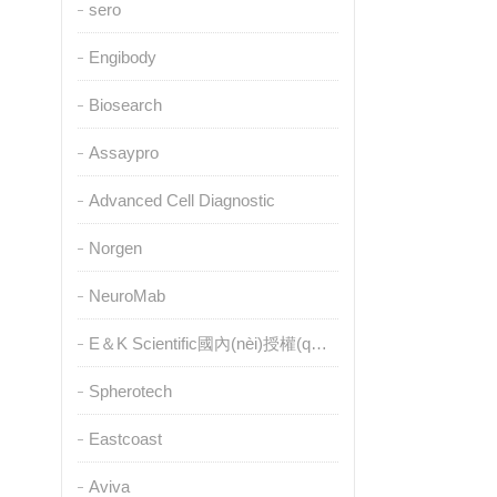
sero
Engibody
Biosearch
Assaypro
Advanced Cell Diagnostic
Norgen
NeuroMab
E＆K Scientific國內(nèi)授權(quán)代理
Spherotech
Eastcoast
Aviva