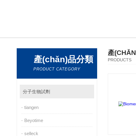
產(CHǍ
產(chǎn)品分類
PRODUCTS
PRODUCT CATEGORY
分子生物試劑
tiangen
Beyotime
selleck