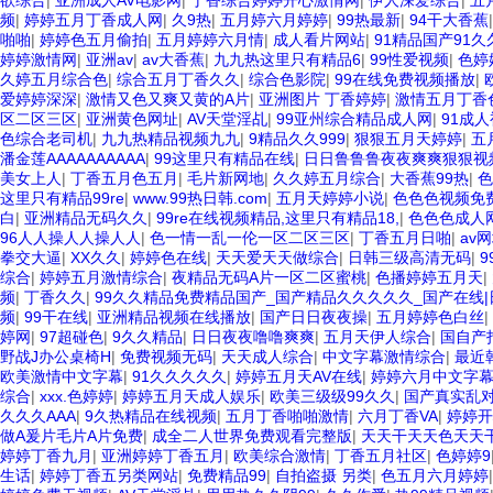
欲综合
|
亚洲成人AV电影网
|
丁香综合婷婷开心激情网
|
伊人深爱综合
|
五
频
|
婷婷五月丁香成人网
|
久9热
|
五月婷六月婷婷
|
99热最新
|
94干大香蕉
啪啪
|
婷婷色五月偷拍
|
五月婷婷六月情
|
成人看片网站
|
91精品国产91
婷婷激情网
|
亚洲av
|
av大香蕉
|
九九热这里只有精品6
|
99性爱视频
|
色婷
久婷五月综合色
|
综合五月丁香久久
|
综合色影院
|
99在线免费视频播放
|
爱婷婷深深
|
激情又色又爽又黄的A片
|
亚洲图片 丁香婷婷
|
激情五月丁香
区二区三区
|
亚洲黄色网址
|
AV天堂淫乩
|
99亚州综合精品成人网
|
91成
色综合老司机
|
九九热精品视频九九
|
9精品久久999
|
狠狠五月天婷婷
|
五
潘金莲AAAAAAAAAA
|
99这里只有精品在线
|
日日鲁鲁鲁夜夜爽爽狠狠视频
美女上人
|
丁香五月色五月
|
毛片新网地
|
久久婷五月综合
|
大香蕉99热
|
色
这里只有精品99re
|
www.99热日韩.com
|
五月天婷婷小说
|
色色色视频免
白
|
亚洲精品无码久久
|
99re在线视频精品,这里只有精品18,
|
色色色成人
96人人操人人操人人
|
色一情一乱一伦一区二区三区
|
丁香五月日啪
|
av
拳交大逼
|
XX久久
|
婷婷色在线
|
天天爱天天做综合
|
日韩三级高清无码
|
综合
|
婷婷五月激情综合
|
夜精品无码A片一区二区蜜桃
|
色播婷婷五月天
|
频
|
丁香久久
|
99久久精品免费精品国产_国产精品久久久久久_国产在线
频
|
99干在线
|
亚洲精品视频在线播放
|
国产日日夜夜操
|
五月婷婷色白丝
|
婷网
|
97超碰色
|
9久久精品
|
日日夜夜噜噜爽爽
|
五月天伊人综合
|
国自产
野战J办公桌椅H
|
免费视频无码
|
天天成人综合
|
中文字幕激情综合
|
最近
欧美激情中文字幕
|
91久久久久久
|
婷婷五月天AV在线
|
婷婷六月中文字
综合
|
xxx.色婷婷
|
婷婷五月天成人娱乐
|
欧美三级级99久久
|
国产真实乱
久久久AAA
|
9久热精品在线视频
|
五月丁香啪啪激情
|
六月丁香VA
|
婷婷开
做A爰片毛片A片免费
|
成全二人世界免费观看完整版
|
天天干天天色天天
婷婷丁香九月
|
亚洲婷婷丁香五月
|
欧美综合激情
|
丁香五月社区
|
色婷婷9
生话
|
婷婷丁香五另类网站
|
免费精品99
|
自拍盗摄 另类
|
色五月六月婷婷