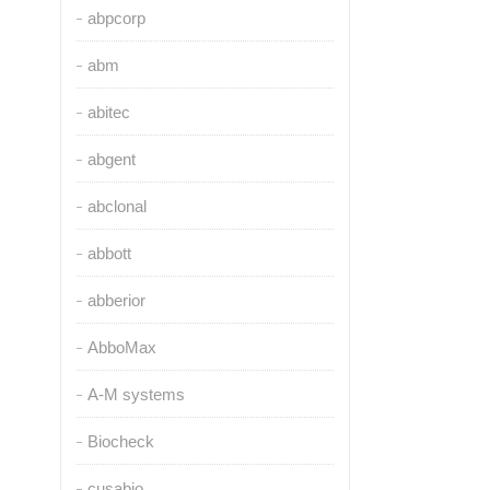
abpcorp
abm
abitec
abgent
abclonal
abbott
abberior
AbboMax
A-M systems
Biocheck
cusabio