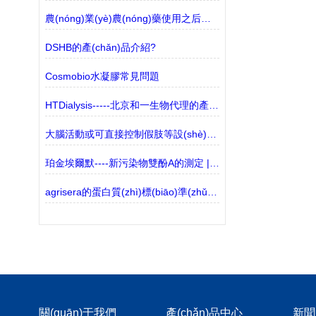
農(nóng)業(yè)農(nóng)藥使用之后的去向和環(huán)境分析
DSHB的產(chǎn)品介紹?
Cosmobio水凝膠常見問題
HTDialysis-----北京和一生物代理的產(chǎn)品介紹
大腦活動或可直接控制假肢等設(shè)備或調(diào)節(jié)神經(jīng)或肌肉功能
珀金埃爾默----新污染物雙酚A的測定 | 液相色譜-三重四極桿質(zhì)譜聯(lián)用法
agrisera的蛋白質(zhì)標(biāo)準(zhǔn)品有哪些？
關(guān)于我們
產(chǎn)品中心
新聞