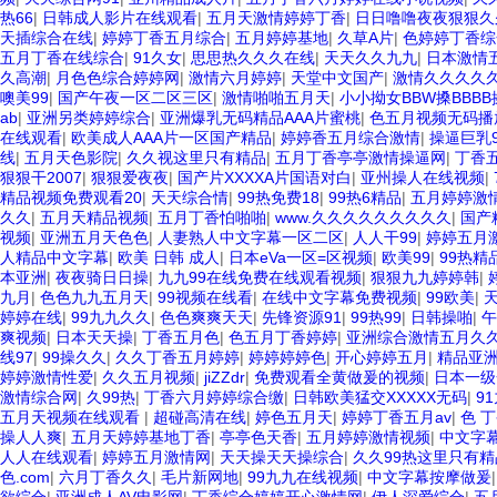
热66
|
日韩成人影片在线观看
|
五月天激情婷婷丁香
|
日日噜噜夜夜狠狠久
天插综合在线
|
婷婷丁香五月综合
|
五月婷婷基地
|
久草A片
|
色婷婷丁香综
五月丁香在线综合
|
91久女
|
思思热久久久在线
|
天天久久九九
|
日本激情五
久高潮
|
月色色综合婷婷网
|
激情六月婷婷
|
天堂中文国产
|
激情久久久久
噢美99
|
国产午夜一区二区三区
|
激情啪啪五月天
|
小小拗女BBW搡BBBB
ab
|
亚洲另类婷婷综合
|
亚洲爆乳无码精品AAA片蜜桃
|
色五月视频无码播
在线观看
|
欧美成人AAA片一区国产精品
|
婷婷香五月综合激情
|
操逼巨乳9
线
|
五月天色影院
|
久久视这里只有精品
|
五月丁香亭亭激情操逼网
|
丁香
狠狠干2007
|
狠狠爱夜夜
|
国产片XXXXA片国语对白
|
亚州操人在线视频
|
精品视频免费观看20
|
天天综合情
|
99热免费18
|
99热6精品
|
五月婷婷激
久久
|
五月天精品视频
|
五月丁香怕啪啪
|
www.久久久久久久久久久
|
国产
视频
|
亚洲五月天色色
|
人妻熟人中文字幕一区二区
|
人人干99
|
婷婷五月
人精品中文字幕
|
欧美 日韩 成人
|
日本eVa一区=区视频
|
欧美99
|
99热精
本亚洲
|
夜夜骑日日操
|
九九99在线免费在线观看视频
|
狠狠九九婷婷韩
|
九月
|
色色九九五月天
|
99视频在线看
|
在线中文字幕免费视频
|
99欧美
|
婷婷在线
|
99九九久久
|
色色爽爽天天
|
先锋资源91
|
99热99
|
日韩操啪
|
午
爽视频
|
日本天天操
|
丁香五月色
|
色五月丁香婷婷
|
亚洲综合激情五月久
线97
|
99操久久
|
久久丁香五月婷婷
|
婷婷婷婷色
|
开心婷婷五月
|
精品亚洲
婷婷激情性爱
|
久久五月视频
|
jiZZdr
|
免费观看全黄做爰的视频
|
日本一级
激情综合网
|
久99热
|
丁香六月婷婷综合缴
|
日韩欧美猛交XXXXX无码
|
9
五月天视频在线观看
|
超碰高清在线
|
婷色五月天
|
婷婷丁香五月av
|
色 
操人人爽
|
五月天婷婷基地丁香
|
亭亭色天香
|
五月婷婷激情视频
|
中文字幕
人人在线观看
|
婷婷五月激情网
|
天天操天天操综合
|
久久99热这里只有精
色.com
|
六月丁香久久
|
毛片新网地
|
99九九在线视频
|
中文字幕按摩做爰