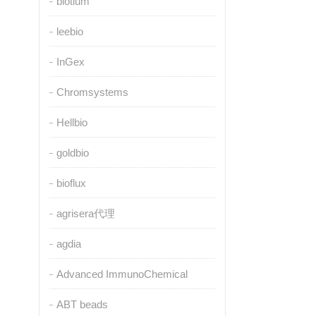
biotium
leebio
InGex
Chromsystems
Hellbio
goldbio
bioflux
agrisera代理
agdia
Advanced ImmunoChemical
ABT beads