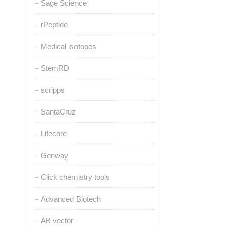
Sage Science
rPeptide
Medical isotopes
StemRD
scripps
SantaCruz
Lifecore
Genway
Click chemistry tools
Advanced Biotech
AB vector