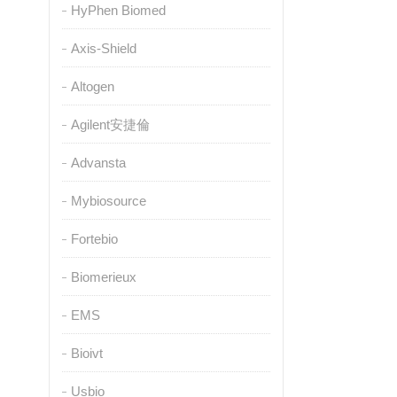
HyPhen Biomed
Axis-Shield
Altogen
Agilent安捷倫
Advansta
Mybiosource
Fortebio
Biomerieux
EMS
Bioivt
Usbio