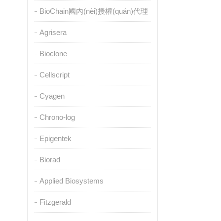
BioChain國內(nèi)授權(quán)代理
Agrisera
Bioclone
Cellscript
Cyagen
Chrono-log
Epigentek
Biorad
Applied Biosystems
Fitzgerald