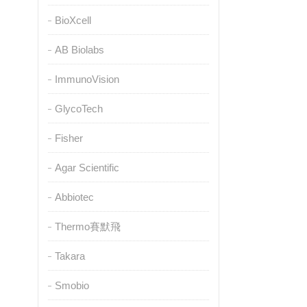
BioXcell
AB Biolabs
ImmunoVision
GlycoTech
Fisher
Agar Scientific
Abbiotec
Thermo賽默飛
Takara
Smobio