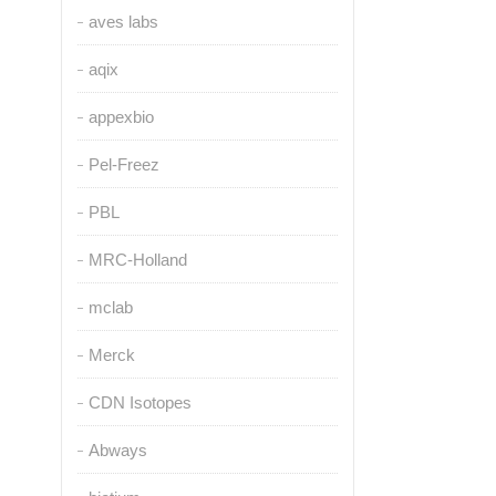
aves labs
aqix
appexbio
Pel-Freez
PBL
MRC-Holland
mclab
Merck
CDN Isotopes
Abways