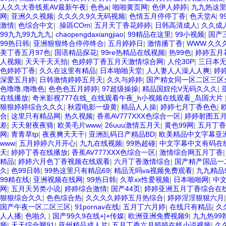
人久久大香线蕉AV最新午夜
|
色色a
|
啪啪黄页网
|
色伊人婷婷
|
九九热这
网
|
亚洲久久视频
|
久久久久9久无码视频
|
色情五月停停丁香
|
色天堂A
|
9
激情
|
色综合中文
|
.操區COm
|
五月天丁香花婷婷
|
日韩高清成人
|
久久成
99九九99九九九
|
chaopengdaxiangjiao
|
99精品在这里
|
99小视频
|
国产
99热日韩
|
亚洲狠狠终合停停终合
|
五月婷婷日
|
激情播丁香
|
WWW.久
美丁香五月97色
|
国语精品探花
|
99re热精品在线视频
|
热99色
|
婷婷五月
人视频
|
天天干天天拍
|
色婷婷丁香五月天激情综合网
|
人伦30P
|
三日本
色婷婷丁香
|
久久在这里有精品
|
日本啪啪天堂
|
人人妻人人澡人人爽
|
婷
深爱五月婷
|
日韩激情婷婷五月天
|
久久与婷婷
|
国产精女同一区二区三区
色噜噜,噜噜色
|
色色色五月婷婷
|
97超级操操
|
精品国婬伦V无码久久久
|
在线播放
|
奇米影视777在线_在线观看午夜_h小视频在线观看_岛国大片
狠狠婷婷综合久久久
|
秋霞电影一级黄
|
精品人人操
|
婷婷七月丁香色色
|
合
|
这里只有精品网
|
热久视频
|
香蕉AV777XXX色综合一区
|
婷婷射图五
差
|
天天射夜夜骑
|
欧美毛片www
|
26uuu激情五月天
|
黄色99网
|
五月丁香
网
|
青青草tp
|
夜夜爽天天干
|
亚洲乱码日产精品BD
|
欧美精品中文字幕亚
www
|
五月婷婷六月开心
|
九九在线视频
|
99热超碰
|
中文字幕中文有码在
天
|
婷婷丁香在线播放
|
香蕉AV777XXX色综合一区
|
激情综合网五月丁香
精品
|
婷婷六月色丁香视频在线观看
|
六月丁香激情综合
|
国产精产国品一
久
|
色99日韩
|
99热这里只有精品69
|
精品无吗va视频免费观看
|
九九精品
99精在线
|
亚洲视频在线网
|
99热日韩
|
久草xx性爱视频
|
日本啪啪网
|
中文
网
|
五月天另类小说
|
婷婷综合激情
|
国产44页
|
婷婷亚洲五月丁香综合在
狠狠综合久久
|
色色综合热
|
久久久久婷婷五月热综合
|
婷婷淫淫狠狠六月
国产午夜一区二区三区
|
91pornav在线
|
五月丁六月婷
|
在线只有精品
|
久
人人播
|
色啪久
|
国产99久9在线+|+传媒
|
欧洲亚洲免费视频9
|
九九热99
频
|
天天综合网91
|
亚州精品成人片
|
五月丁香六月婷婷在线小说视频
|
久久