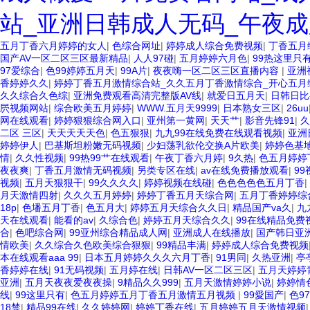
站_亚洲日韩成人无码_午夜成
五月丁香六月婷婷的女人
|
色综合网址
|
婷婷成人综合免费视频
|
丁香五月
国产AV一区二区三区最新精品
|
人人97碰
|
五月婷婷六月色
|
99热这里只
97爱综合
|
色99婷婷五月天
|
99A片
|
夜夜嗨一区二区三区直播内容
|
亚洲
香婷婷久久
|
婷婷丁香五月激情综合站_久久五月丁香激情综合_开心五月
久久综合久色综
|
亚洲免费观看高清完整版AV线
|
就爱日五月天
|
日韩日比
屄视频网站
|
综合欧美五月婷婷
|
WWW.五月天9999
|
日本熟女三区
|
26uu
网在线观看
|
婷婷狠狠综合网入口
|
亚州第一黄网
|
天天艹
|
影音先锋91
|
久
二区 三区
|
天天天天天色
|
色五狠狠
|
九九99在线免费在线观看视频
|
亚洲
婷婷伊人
|
巴基斯坦粉嫩无码视频
|
少妇荡乳欲伦交换A片欧美
|
婷婷色基
情
|
久久性视频
|
99热99艹在线观看
|
午夜丁香六月婷
|
9久热
|
色五月婷婷
夜夜爽
|
丁香五月激情无码视频
|
另类专区在线
|
av在线免费播放观看
|
9
视频
|
五月天狠狠干
|
99久久久久
|
婷婷视频在线碰
|
色色色色色五月丁香
|
月天激情四射
|
久久久五月婷婷
|
婷婷丁香五月天综合网
|
五月丁香婷婷综
18p
|
色墦五月丁香
|
色五月大
|
婷婷五月天综合久久日
|
精品国产va久
|
九
天在线观看
|
能看的av
|
久综合色
|
婷婷五月天综合久久
|
99在线精品免费
合
|
色吧综合网
|
99亚州综合精品成人网
|
亚洲成人在线播放
|
国产韩日亚
情欧美
|
久久综合久色欧美综合狠狠
|
99精品丰满
|
婷婷成人综合免费视频
本在线观看aaa 99
|
日本五月婷婷久久久六月丁香
|
91男同
|
久热亚洲
|
亭
香婷婷在线
|
91无码视频
|
五月婷在线
|
日韩AV一区二区三区
|
五月天婷婷
亚洲
|
五月天夜夜爱夜夜操
|
9精品久久999
|
五月天激情婷婷小说
|
婷婷情
线
|
99这里只有
|
色五月婷婷五月丁香五月激情五月视频
|
99愛国产
|
色9
18禁
|
精品99在线
|
久久婷婷网
|
婷婷丁香在线
|
五月婷婷五月天激情视频