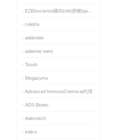
EZBioscience國內(nèi)授權(quán)代理
celetrix
addexbio
adamas nano
Tosoh
Megazyme
Advanced ImmunoChemical代理
ADS Biotec
Ademtech
inalco