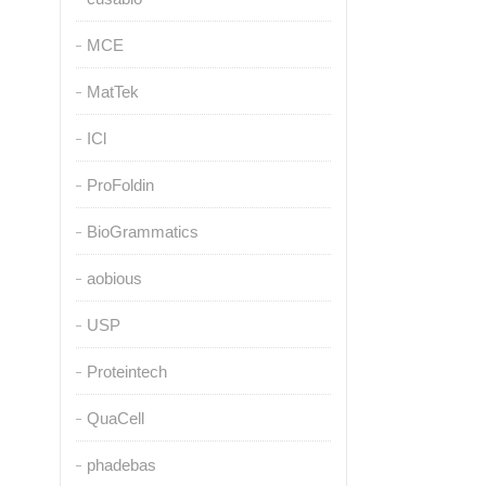
MCE
MatTek
ICl
ProFoldin
BioGrammatics
aobious
USP
Proteintech
QuaCell
phadebas