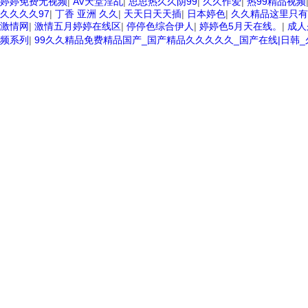
婷婷免费无视频
|
AV天堂淫乩
|
思思热久久阴99
|
久久作爱
|
热99精品视频
久久久久97
|
丁香 亚洲 久久
|
天天日天天插
|
日本婷色
|
久久精品这里只有
激情网
|
激情五月婷婷在线区
|
停停色综合伊人
|
婷婷色5月天在线。
|
成人
频系列
|
99久久精品免费精品国产_国产精品久久久久久_国产在线|日韩