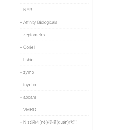
NEB
Affinity Biologicals
zeptometrix
Coriell
Lsbio
zymo
toyobo
abcam
VMRD
Nist國內(nèi)授權(quán)代理