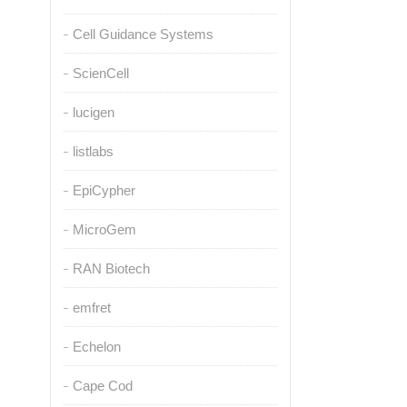
Cell Guidance Systems
ScienCell
lucigen
listlabs
EpiCypher
MicroGem
RAN Biotech
emfret
Echelon
Cape Cod