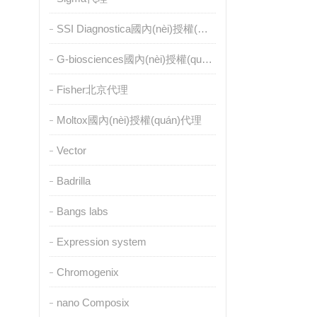
SSI Diagnostica國內(nèi)授權(quán)代理
G-biosciences國內(nèi)授權(quán)代理
Fisher北京代理
Moltox國內(nèi)授權(quán)代理
Vector
Badrilla
Bangs labs
Expression system
Chromogenix
nano Composix