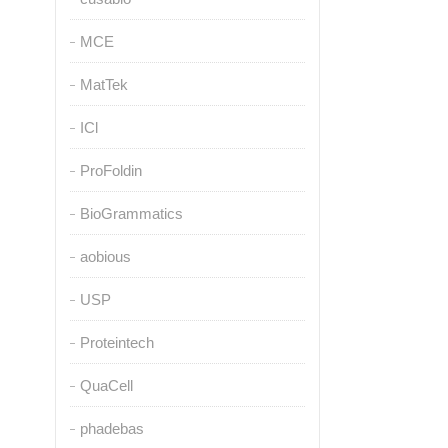
MCE
MatTek
ICl
ProFoldin
BioGrammatics
aobious
USP
Proteintech
QuaCell
phadebas