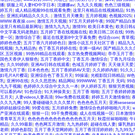
播
|
驯服上司人妻HD中字日本
|
沈娜娜av
|
九九久久视频
|
色色三级视频
|
婷五月
|
成人精品视频99在线观看免费
|
这里只有精品在线视频精品
|
91
合
|
亚洲乱码精品久久久久..
|
激情五月天噢美
|
五月婷视频
|
色视频2025
|
WWW.夜夜操.com
|
激情五月天视频
|
97五月天婷婷午夜
|
99国产精品白
这里只有精品最新网址
|
激情九九九九
|
激情99
|
欧美日本黄色
|
欧美日韩
中文字幕无码老熟妇
|
五月婷丁香在线视频在线
|
欧美日韩二区在线
|
99
妻一区
|
激情综合丁香
|
最近在线更新8中文字幕免费
|
色综合com
|
青草视
婷婷色色爱
|
五月丁香六月婷婷色日
|
激情小说五月天社区丁香
|
精品九九
线视频
|
九九精品热
|
色丁香五月婷婷在线
|
非洲一级AV
|
国产精品久久久
区,五区视频
|
99热99精品在线观看
|
东京热免费视频网站
|
亭亭玉月丁香
国色天香伊人狠狠色
|
五月丁香婷中文
|
丁香五月-激情综合
|
丁香九月综
色
|
久久99婷婷
|
亚洲AV日韩在线观看
|
色域五月婷婷丁香
|
天天做天天爱
激情六月丁香
|
日本色色色
|
五月丁香婷婷AV天堂
|
久久婷婷内射
|
91久久
妇毛片A片樱花
|
亚洲综合色丁香五月天
|
99操逼
|
光棍影院日韩精品
|
W
乳
|
亚洲99在线
|
久久久思思热
|
精品网站:999WWW
|
丁香五月 无码
|
99
九九干视频
|
色婷婷久久综合中文久久一本
|
伊人婷婷五月
|
狠狠另类视频
可以看的AV
|
91色综合
|
91大神操美女
|
五月丁香 啪啪
|
五月丁香婷婷婷
五月天
|
人妻videos人妻高清
|
99er免费在线观看
|
婷婷五月天激情偷拍
|
久久九九爽
|
99人妻碰碰碰久久久久禁片
|
色色色色五月天
|
亚洲seseses
婷婷姑娘综合网
|
99爱在线
|
五月婷婷免费
|
激情综合色婷婷啪啪六月天
|
产亚洲在线观看
|
狠狠一日
|
99干免费视频
|
成人在线视频一区
|
日本激情9
青青草五月天
|
色色色色色色色色色色色色色五月天
|
秋霞丝袜啪啪啪
|
午
精品
|
久久99最新
|
色色网五月激情
|
九九热婷婷
|
超碰在线人妻
|
爆乳熟妇
老师
|
婷婷色影院
|
五月丁香天堂网婷婷
|
五月丁香淫淫婷婷婷
|
九九99九