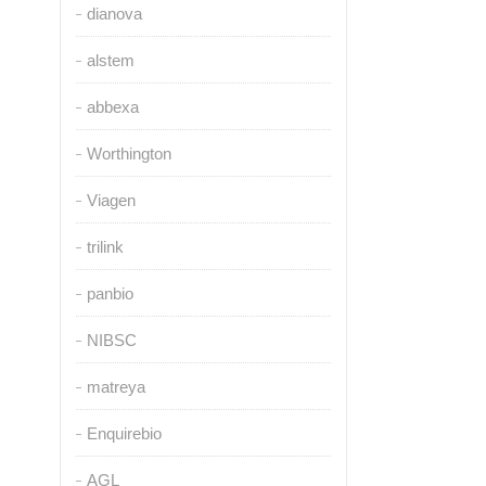
dianova
alstem
abbexa
Worthington
Viagen
trilink
panbio
NIBSC
matreya
Enquirebio
AGL