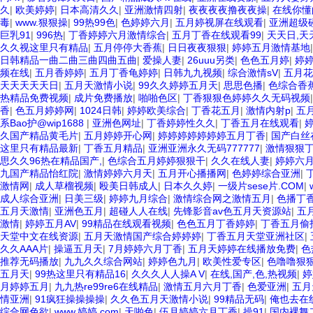
久
|
欧美婷婷
|
日本高清久久
|
亚洲激情四射
|
夜夜夜夜撸夜夜操
|
在线你懂
毒
|
www.狠狠操
|
99热99色
|
色婷婷六月
|
五月婷视屏在线观看
|
亚洲超级
巨乳91
|
996热
|
丁香婷婷六月激情综合
|
五月丁香在线观看99
|
天天日,天
久久视这里只有精品
|
五月停停大香蕉
|
日日夜夜狠狠
|
婷婷五月激情基地
日韩精品一曲二曲三曲四曲五曲
|
爱操人妻
|
26uuu另类
|
色色五月婷
|
婷
频在线
|
五月香婷婷
|
五月丁香龟婷婷
|
日韩九九视频
|
综合激情sV
|
五月花
天天天天天日
|
五月天激情小说
|
99久久婷婷五月天
|
思思色播
|
色综合香
热精品免费视频
|
成片免费播放
|
啪啪色区
|
丁香狠狠色婷婷久久无码视频
香
|
色五月婷婷网
|
1024日韩
|
婷婷欧美综合
|
丁香花五月
|
激情内射p
|
五
系Bao护@wip1688
|
亚洲色网址
|
丁香婷婷性久久
|
丁香五月在线观看
|
久国产精品黄毛片
|
五月婷婷开心网
|
婷婷婷婷婷婷婷五月丁香
|
国产白丝
这里只有精品最新
|
丁香五月精品
|
亚洲亚洲永久无码777777
|
激情狠狠
思久久96热在精品国产,
|
色综合五月婷婷狠狠干
|
久久在线人妻
|
婷婷六
九国产精品怡红院
|
激情婷婷六月天
|
五月开心播播网
|
色婷婷综合亚洲
|
激情网
|
成人草榴视频
|
殴美日韩成人
|
日本久久婷
|
一级片sese片.COM
|
成人综合亚洲
|
日美三级
|
婷婷九月综合
|
激情综合网之激情五月
|
色播丁
五月天激情
|
亚洲色五月
|
超碰人人在线
|
先锋影音av色五月天资源站
|
五
激情
|
婷婷五月AV
|
99精品在线观看视频
|
色色五月丁香婷婷
|
丁香五月偷
天堂中文在线资源
|
五月天激情国产综合婷婷婷
|
丁香五月天堂亚洲社区
|
久久AAA片
|
操逼五月天
|
7月婷婷六月丁香
|
五月天婷婷在线播放免费
|
色
推荐无码播放
|
九九久久综合网站
|
婷婷色九月
|
欧美性爱专区
|
色噜噜狠
五月天
|
99热这里只有精品16
|
久久久人人操A V
|
在线,国产,色,热视频
|
婷
月婷婷五月
|
九九热re99re6在线精品
|
激情五月六月丁香
|
色爱亚洲
|
五月
情亚洲
|
91疯狂操操操操
|
久久色五月天激情小说
|
99精品无码
|
俺也去在
综合网色欲
|
www.婷婷,com
|
天啪色
|
伍月婷婷六月丁香
|
操91
|
国内裸舞