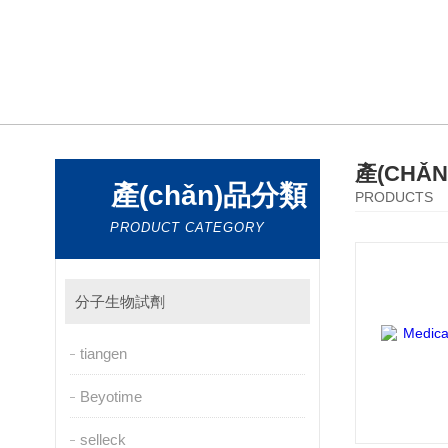
產(CHǍ
產(chǎn)品分類
PRODUCTS
PRODUCT CATEGORY
分子生物試劑
tiangen
Beyotime
selleck