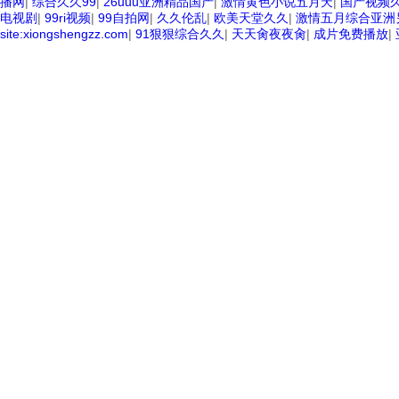
播网
|
综合久久99
|
26uuu亚洲精品国产
|
激情黄色小说五月天
|
国产视频
电视剧
|
99ri视频
|
99自拍网
|
久久伦乱
|
欧美天堂久久
|
激情五月综合亚洲
site:xiongshengzz.com
|
91狠狠综合久久
|
天天肏夜夜肏
|
成片免费播放
|