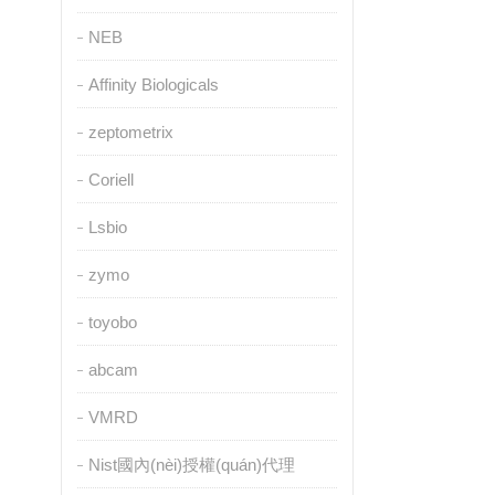
NEB
Affinity Biologicals
zeptometrix
Coriell
Lsbio
zymo
toyobo
abcam
VMRD
Nist國內(nèi)授權(quán)代理