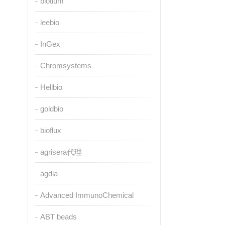
biotium
leebio
InGex
Chromsystems
Hellbio
goldbio
bioflux
agrisera代理
agdia
Advanced ImmunoChemical
ABT beads