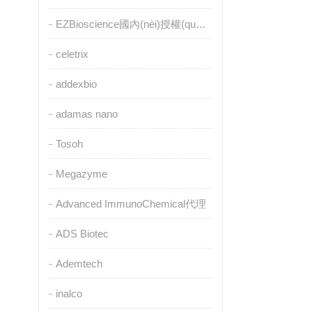
EZBioscience國內(nèi)授權(quán)代理
celetrix
addexbio
adamas nano
Tosoh
Megazyme
Advanced ImmunoChemical代理
ADS Biotec
Ademtech
inalco