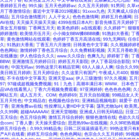
久五月丁香
|
欧美色爱五月天
|
中文字幕在线免费
|
北条麻妃九九九国产精
香婷婷五月色
|
99久操
|
五月天色婷婷av
|
久久五月天婷婷
|
91男同
|
久草x
月丁香激情综合
|
最近中文字幕2019视频1
|
91xxxx九色
|
天天爽成人综合
精品
|
五月综合激情图片
|
人人干女人
|
色色色激情网
|
婷婷五月色播网
|
日
AV在线
|
天天操天天操天天操
|
4399在线日本A片
|
影音先锋五月天婷婷丁
美女五月狠狠
|
丁香网五月天
|
欧美色婷婷
|
a在线观看
|
久久婷婷艹
|
狠狠
婷婷激情
|
欧美情月伍月天
|
小小拗女BBW搡BBBB搡
|
91熟妇大香蕉
|
丁
草
|
黄色激情网站在线观看
|
色婷婷丁香五月高清在线
|
99九无网码
|
任你
久
|
91熟妇大香蕉
|
丁香五月六月激情
|
日韩黄色中文字幕
|
久久视频婷婷
色色网站
|
激情婷婷丁香色五月综合
|
久久免费精彩视频
|
天天五月香欧美
在线播放
|
伊人色综合久久久
|
www.久久综合
|
色爽九九
|
婷婷射丁香
|
丁
BBW
|
亚洲激情五月婷婷日日
|
婷婷五月天影院
|
伊人丁香花综合影院
|
9
桔色
|
中国无码av
|
99热这里只有精品官网
|
69人人操人人爽
|
综合久久99
美日韩五月婷婷
|
五月天婷综合
|
久久这里只有国产
|
午夜成人片400
|
狠狠
线
|
不卡在线中文字幕无
|
亚洲天堂aaa
|
伊人三级激情
|
97久久视频
|
五月
97
|
97碰成超视频免费视频
|
91丨九色丨高潮丰满日本
|
WWW、日本色丁香
品VA在线看黑人
|
丁香六月视频免费观看
|
97亚洲婷婷
|
色色色色色网
|
久
网站五月
|
成人五月天。COM
|
色婷婷69
|
五月天自拍视频
|
99精品女人
五月天性色
|
中文精品在
|
色视频色综合91
|
亚洲精品视频电影
|
就爱干 在
丁香
|
亚洲免费av在线
|
性按摩玩人妻HD中文字幕
|
荡乳尤物3pH
|
欧美黑人
久久99网
|
超碰AAAAAAV
|
亚洲天堂啪啪
|
亚洲成人日韩无码精品
|
日亚二
五天综合
|
色五月综合网
|
激情五月综合婷婷
|
狠狠色激情在线
|
色欲久久
合com
|
丁香人妻
|
天天操天爱综合
|
思思热99er在线视频
|
久久9RE热视频
婷五月综合色
|
久99久99精品免
|
日韩二区搞逼插逼毛片
|
99热这里只有
产A片在线看
|
婷婷五月综合网
|
色色色网站
|
色宗合久久五月婷婷
|
99视