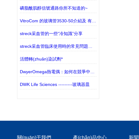
磷脂酰肌醇信號通路你所不知道的~
VitroCom 的玻璃管3530-50介紹及 有 現(xiàn)貨
streck采血管的一些“冷知識”分享
streck采血管臨床使用時的常見問題分析
活體轉(zhuǎn)染試劑*
DwyerOmega熱電偶：如何在競爭中脫穎而出？
DWK Life Sciences ---------玻璃器皿
關(guān)于我們
產(chǎn)品中心
新聞