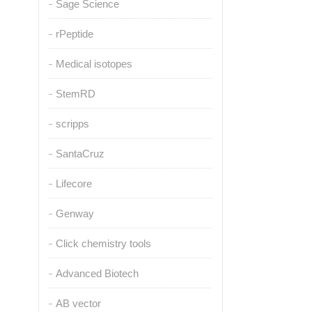
Sage Science
rPeptide
Medical isotopes
StemRD
scripps
SantaCruz
Lifecore
Genway
Click chemistry tools
Advanced Biotech
AB vector