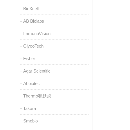
BioXcell
AB Biolabs
ImmunoVision
GlycoTech
Fisher
Agar Scientific
Abbiotec
Thermo賽默飛
Takara
Smobio