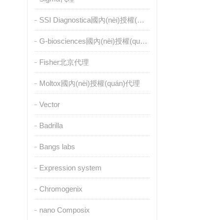
SSI Diagnostica國內(nèi)授權(quán)代理
G-biosciences國內(nèi)授權(quán)代理
Fisher北京代理
Moltox國內(nèi)授權(quán)代理
Vector
Badrilla
Bangs labs
Expression system
Chromogenix
nano Composix