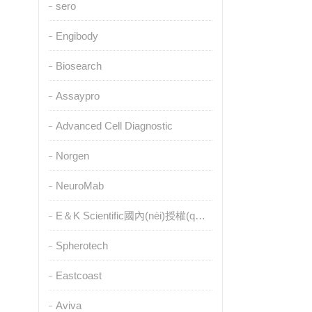
sero
Engibody
Biosearch
Assaypro
Advanced Cell Diagnostic
Norgen
NeuroMab
E＆K Scientific國內(nèi)授權(quán)代理
Spherotech
Eastcoast
Aviva