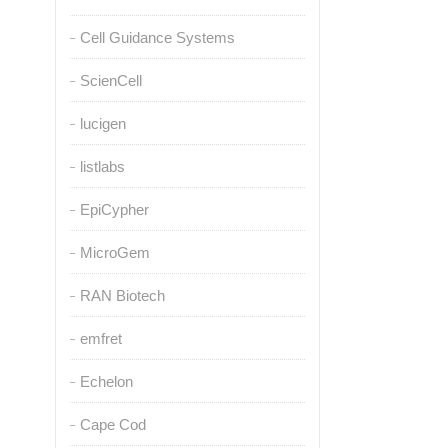
Cell Guidance Systems
ScienCell
lucigen
listlabs
EpiCypher
MicroGem
RAN Biotech
emfret
Echelon
Cape Cod