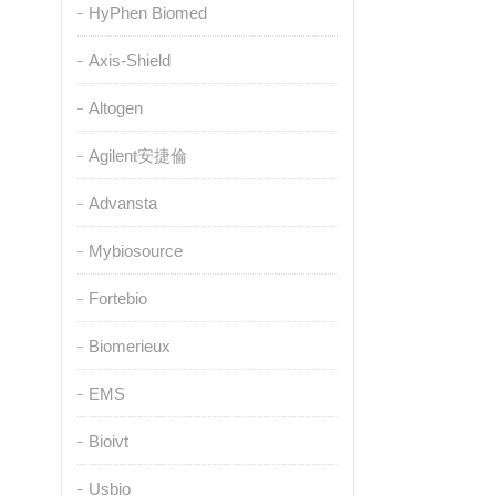
HyPhen Biomed
Axis-Shield
Altogen
Agilent安捷倫
Advansta
Mybiosource
Fortebio
Biomerieux
EMS
Bioivt
Usbio