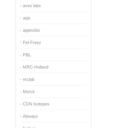
aves labs
aqix
appexbio
Pel-Freez
PBL
MRC-Holland
mclab
Merck
CDN Isotopes
Abways