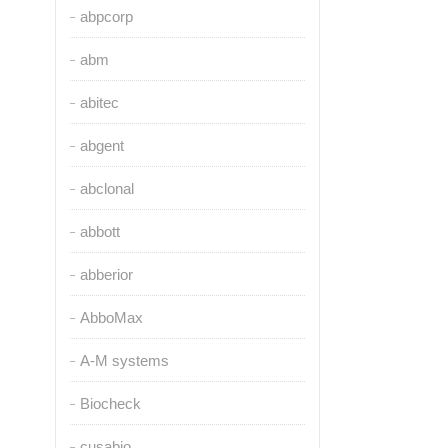
abpcorp
abm
abitec
abgent
abclonal
abbott
abberior
AbboMax
A-M systems
Biocheck
cusabio