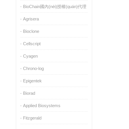
BioChain國內(nèi)授權(quán)代理
Agrisera
Bioclone
Cellscript
Cyagen
Chrono-log
Epigentek
Biorad
Applied Biosystems
Fitzgerald