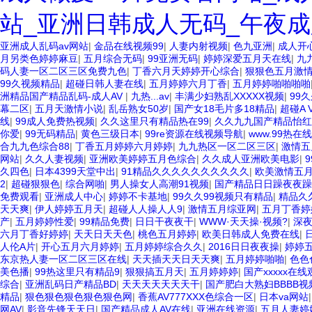
站_亚洲日韩成人无码_午夜成
亚洲成人乱码av网站
|
金品在线视频99
|
人妻内射视频
|
色九亚洲
|
成人开
月另类色婷婷麻豆
|
五月综合无码
|
99亚洲无码
|
婷婷深爱五月天在线
|
九
码人妻一区二区三区免费九色
|
丁香六月天婷婷开心综合
|
狠狠色五月激
99久视频精品
|
超碰日韩人妻在线
|
五月婷婷六月丁香
|
五月婷婷啪啪啪啪
洲精品国产精品乱码-成人AV
|
九热...av
|
丰满少妇熟乱XXXXX视频
|
99久
幕二区
|
五月天激情小说
|
乱岳熟女50岁
|
国产女18毛片多18精品
|
超碰A 
线
|
99成人免费热视频
|
久久这里只有精品热在99
|
久久九九国产精品怡红
你爱
|
99无码精品
|
黄色三级日本
|
99re资源在线视频导航
|
www.99热在线
合九九色综合88
|
丁香五月婷婷六月婷婷
|
九九热区一区二区三区
|
激情五
网站
|
久久人妻视频
|
亚洲欧美婷婷五月色综合
|
久久成人亚洲欧美电影
|
久四色
|
日本4399天堂中出
|
91精品久久久久久久久久久久
|
欧美激情五
2
|
超碰狠狠色
|
综合网啪
|
男人操女人高潮91视频
|
国产精品日日躁夜夜躁
免费观看
|
亚洲成人中心
|
婷婷不卡基地
|
99久久99视频只有精品
|
精品久
天天爽
|
伊人婷婷五月天
|
超碰人人操人人9
|
激情五月综亚网
|
五月丁香婷
产
|
五月婷婷性爱
|
99精品免费
|
日日干夜夜干
|
WWW·天天操·视频?
|
深
六月丁香好婷婷
|
天天日天天色
|
桃色五月婷婷
|
欧美日韩成人免费在线
|
人伦A片
|
开心五月六月婷婷
|
五月婷婷综合久久
|
2016日日夜夜操
|
婷婷
东京热人妻一区二区三区在线
|
天天插天天日天天爽
|
五月婷婷啪啪
|
色色
美色播
|
99热这里只有精品9
|
狠狠搞五月天
|
五月婷婷婷
|
国产xxxxx在线
综合
|
亚洲乱码日产精品BD
|
天天天天天天天干
|
国产肥白大熟妇BBBB视
精品
|
狠色狠色狠色狠色狠色网
|
香蕉AV777XXX色综合一区
|
日本va网站
网AV
|
影音先锋天天日
|
国产精品成人AV在线
|
亚洲在线资源
|
五月人妻婷