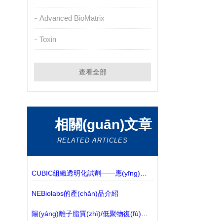
Advanced BioMatrix
Toxin
查看全部
相關(guān)文章
RELATED ARTICLES
CUBIC組織透明化試劑——應(yīng)用實(shí)例更新
NEBiolabs的產(chǎn)品介紹
陽(yáng)離子脂質(zhì)/低聚物復(fù)合物的制備程序