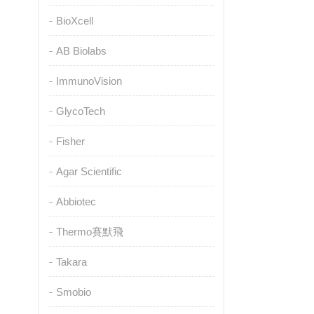
BioXcell
AB Biolabs
ImmunoVision
GlycoTech
Fisher
Agar Scientific
Abbiotec
Thermo賽默飛
Takara
Smobio