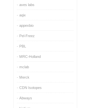
aves labs
aqix
appexbio
Pel-Freez
PBL
MRC-Holland
mclab
Merck
CDN Isotopes
Abways