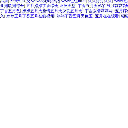
高清
|
欧美性生交XXXXX无码小说
|
www色色com
|
久久婷婷久久
|
www.
亚洲欧洲综合
|
五月婷婷丁香综合,亚洲天堂
|
丁香五月天AV在线
|
婷婷综
丁香五月色
|
婷婷五月天激情五月天深爱五月天
|
丁香激情婷婷网
|
五月婷
久
|
婷婷玉月丁香五月在线视频
|
婷婷丁香五月天色区
|
五月在在观看
|
狠