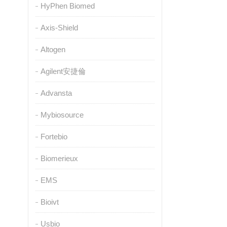
HyPhen Biomed
Axis-Shield
Altogen
Agilent安捷倫
Advansta
Mybiosource
Fortebio
Biomerieux
EMS
Bioivt
Usbio