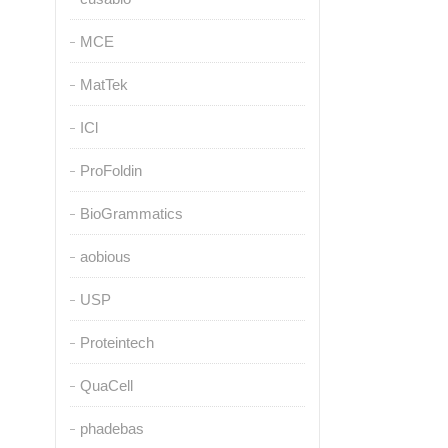
MCE
MatTek
ICl
ProFoldin
BioGrammatics
aobious
USP
Proteintech
QuaCell
phadebas