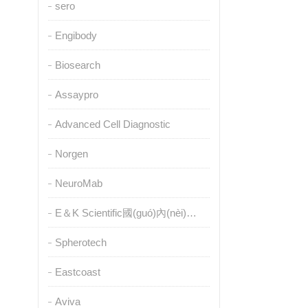
sero
Engibody
Biosearch
Assaypro
Advanced Cell Diagnostic
Norgen
NeuroMab
E＆K Scientific國(guó)內(nèi)授權(quán)代理
Spherotech
Eastcoast
Aviva