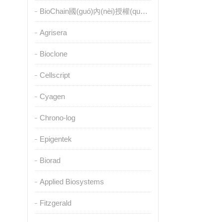
BioChain國(guó)內(nèi)授權(quán)代理
Agrisera
Bioclone
Cellscript
Cyagen
Chrono-log
Epigentek
Biorad
Applied Biosystems
Fitzgerald