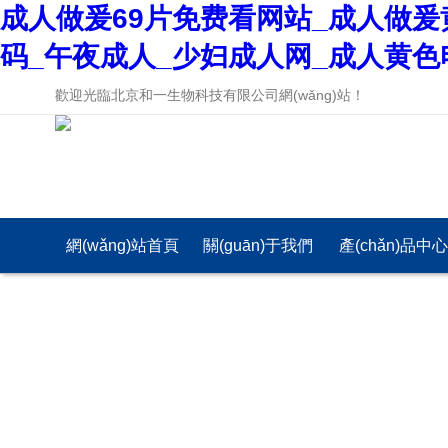
成人做爰69片免费看网站_成人做爰
码_午夜成人_少妇成人网_成人黄色
歡迎光臨北京和一生物科技有限公司網(wǎng)站！
網(wǎng)站首頁
關(guān)于我們
產(chǎn)品中
(yè)