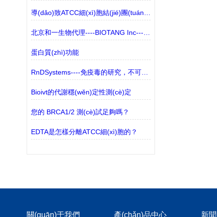
導(dǎo)致ATCC細(xì)胞結(jié)團(tuán)的主要原因解讀
北京和一生物代理----BIOTANG Inc----產(chǎn)品介紹
蛋白質(zhì)功能
RnDSystems----免疫毒的研究，不可忽視的生物標(biāo)志物
Bioivt的代謝穩(wěn)定性測(cè)定
您的 BRCA1/2 測(cè)試足夠嗎？
EDTA是怎樣分離ATCC細(xì)胞的？
關(guān)于我們
產(chǎn)品中心
新聞