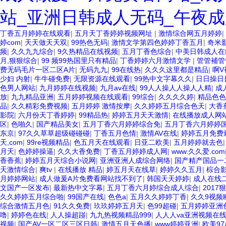
站_亚洲日韩成人无码_午夜成
丁香五月婷婷在线观看
|
五月天丁香婷婷视频网址
|
激情综合网五月婷婷
|
婷com
|
天天做天天双
|
99热色无码
|
激情文学第四色婷婷丁香五月
|
奇米
频
|
久久九九综合
|
9久热精品在线视频
|
五月丁香色综合
|
中美日韩成人在
月,狠狠综合
|
99 频99热国里只有精品
|
丁香婷婷六月激情文学
|
管管補管
费无码毛片一区二区A片
|
无码九九
|
99在线热
|
久久久这里都是精品
|
啊V
少妇 内射
|
牛牛碰免费
|
无限资源在线观看
|
99热中文字幕久久
|
日日操日
色男人网站
|
九月婷婷在线视频
|
九月av在线
|
99人人操人人操人人精
|
成
放
|
九九精品亚洲
|
五月婷婷视频在线观看
|
99综合
|
久久久久婷
|
精品色色
品
|
久久精彩免费视频
|
五月婷婷 激情按摩
|
久久婷婷五月综合色天
|
大香
影院
|
六月份天丁香婷婷
|
99精品热
|
婷婷五月天天激情
|
在线播放成人网
区
|
色啪久
|
国产精品美女
|
五月丁香六月婷婷综合免
|
五月丁香六月婷婷
东京
|
97久久草草超级碰碰碰
|
丁香五月色情
|
激情AV在线
|
婷婷五月免费
天,com
|
99re视频精品
|
色五月天在线观看
|
日亚二欧美
|
五月婷婷就去色
月天
|
色婷婷操逼
|
久久大香免费
|
丁香五月婷婷成人网
|
www.久久爱.com
香香蕉
|
婷婷五月天综合小说网
|
亚洲亚洲人成综合网络
|
国产精产国品一
天激情综合
|
爽tv
|
在线播放 精品
|
婷五月天在线草
|
婷婷久久五月
|
棕合
月婷婷网站
|
成人做爰A片免费看网站找不到了
|
韩国天天婷婷
|
成人在线
文国产一区发布
|
最新热中文字幕
|
五月丁香六月婷综合成人综合
|
2017
久久婷婷五月综合啪
|
99国产在线
|
色色a
|
五月久久婷婷丁香
|
久久9视频
综合激情五月色
|
91久久免费
|
玖玖婷婷五月天
|
色99超碰
|
五月婷婷亚洲
噜
|
婷婷色在线
|
人人操超踫
|
九九热视频精品999
|
人人人va亚洲视频在
视频
|
国产AV一区二区三区日韩
|
激情五月天色播
|
www婷婷亚洲
|
欧美9