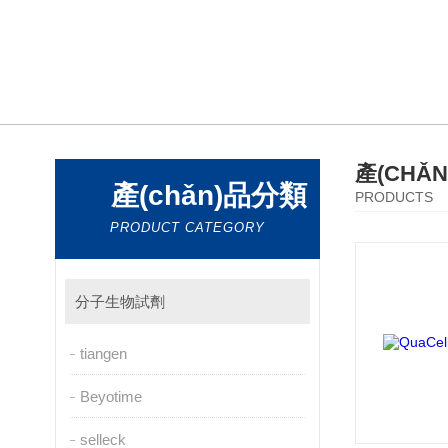
產(CHǍ
產(chǎn)品分類
PRODUCTS
PRODUCT CATEGORY
分子生物試劑
tiangen
Beyotime
selleck