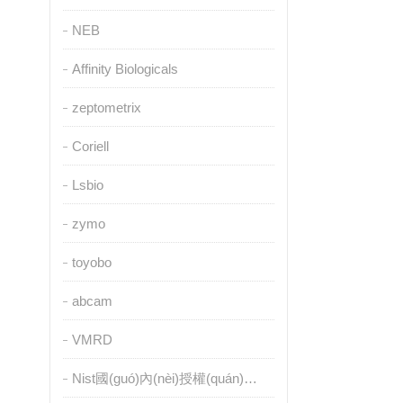
NEB
Affinity Biologicals
zeptometrix
Coriell
Lsbio
zymo
toyobo
abcam
VMRD
Nist國(guó)內(nèi)授權(quán)代理