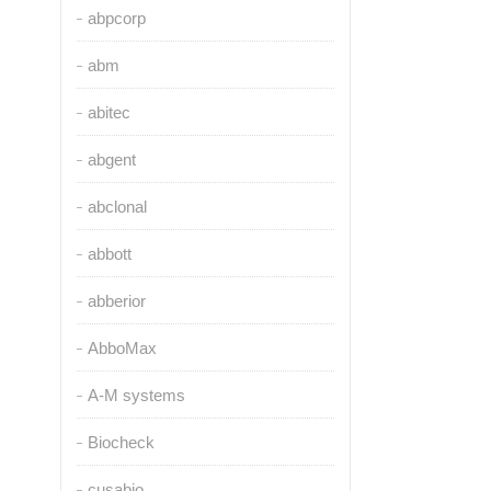
abpcorp
abm
abitec
abgent
abclonal
abbott
abberior
AbboMax
A-M systems
Biocheck
cusabio