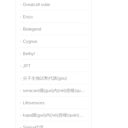
Greatcell solar
Enzo
Biolegend
Cygnus
Bethyl
JPT
分子生物試劑代購(gòu)
seracare國(guó)內(nèi)授權(quán)代理
Lifesensors
kapa國(guó)內(nèi)授權(quán)代理
Sigma代理