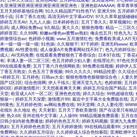
91
|
日本天天综合
|
亚洲色网络
|
五月婷在线观看
|
亚洲激情Av
|
开心婷婷
夂亚洲亚洲亚洲亚洲亚洲亚洲亚洲亚洲色
|
亚洲色欲AAAAAA
|
青草青草
五月天婷婷基地综合网
|
91久久精品国产91性色TV
|
亚洲天99
|
五月婷婷
情小说
|
日本丁香久在线
|
高清无码中文字幕aVDV
|
97久久草草超级碰碰
婷婷五月天AV
|
九九人人操
|
日本婷婷色日
|
五月丁香久久
|
草草视频91
|
乱码
|
成人网站免费sxj
|
9久精品
|
黄久久久
|
狠狠色噜噜
|
精品一二三区久久
婷婷首页
|
久久99网
|
粉嫩av懂色av蜜臀av熟妇
|
俺去也五月
|
性色九九
|
婷激情综合av
|
色婷婷小视频
|
www.五月激情红色
|
免费看欧美成人A片无
本一级一级一级一级
|
91色操
|
久久狠狠干
|
97干婷婷
|
亚洲无码www
|
欧
费视频
|
AV性爱在线
|
成人做爰A片免费看网站找不到了
|
色九月婷婷综合
成人
|
AV无码免费
|
在线观看免费狠狠色丁香香综合
|
日本97在线
|
丁香花
有
|
丰满人妻一区二区三区
|
色五月婷婷少妇人妻
|
在线理论片
|
97色伦
99在线观看免费
|
五月丁香六月色情网欧美
|
99免费在线视频
|
婷婷伊人五
丁香五月熟女
|
久色五月丁香视频
|
99久久久久久
|
99精品性爱
|
久久综合
+婷婷五月
|
五月婷色
|
日韩av大全
|
狠狠色噜噜色狠狠狠综合色
|
人妻久
国产1区2区
|
综合色情网
|
伊人干练久
|
亚洲天堂九九九
|
色婷婷狠
|
五月婷
婷D区
|
婷婷激情图片
|
天天想夜夜爽天天爽
|
婷婷五月综合国产精品
|
五月
天堂
|
欧亚成人A片一区二区
|
亚洲色色在线
|
婷久久综合
|
99热超碰在线
|
狠操一
|
婷婷五月天深爱
|
激情图片99
|
最近中文字幕大全免费版在线
|
五
99黄色
|
五月婷婷色情
|
av网站免费在线
|
99天堂网
|
久久人妻伦理
|
WW
在线9
|
永久地址 色
|
天天射影
|
五月天丁香欧美激情
|
国产在这里只有精
洲
|
热久69
|
亚州在线中文字幕
|
人人操99
|
99精品视频免费观看
|
五月在
日韩少妇内射免费播放
|
婷婷的色色五月天
|
婷婷无码视频
|
亚洲九九免费
熟妇
|
五月天婷婷色色首页
|
五月天婷婷激情
|
99在线精品观看99
|
少妇性
免费网站
|
久久婷婷五月综合
|
久久婷婷成人综合色怡春院
|
亚洲欧洲中文