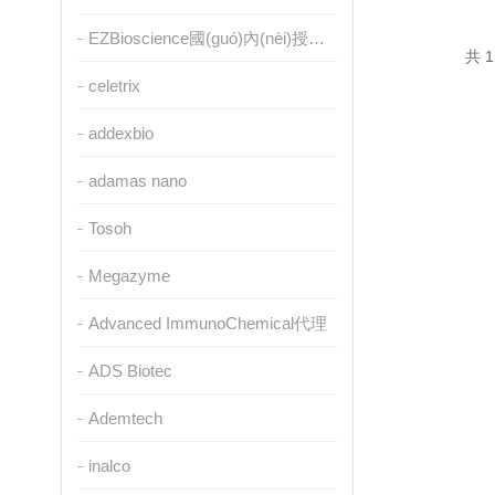
EZBioscience國(guó)內(nèi)授權(quán)代理
共 1
celetrix
addexbio
adamas nano
Tosoh
Megazyme
Advanced ImmunoChemical代理
ADS Biotec
Ademtech
inalco