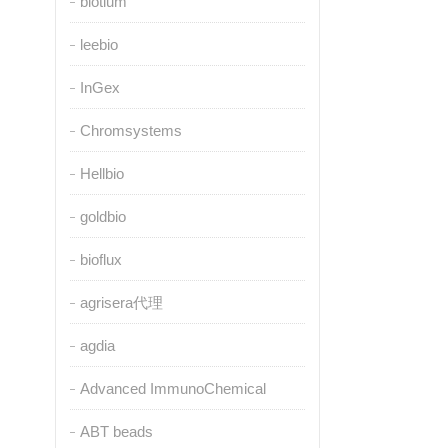
biotium
leebio
InGex
Chromsystems
Hellbio
goldbio
bioflux
agrisera代理
agdia
Advanced ImmunoChemical
ABT beads