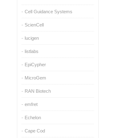
Cell Guidance Systems
ScienCell
lucigen
listlabs
EpiCypher
MicroGem
RAN Biotech
emfret
Echelon
Cape Cod