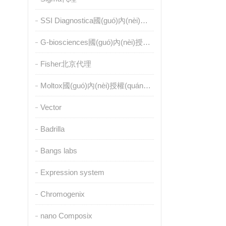
SSI Diagnostica國(guó)內(nèi)授權(quán)代理
G-biosciences國(guó)內(nèi)授權(quán)代理
Fisher北京代理
Moltox國(guó)內(nèi)授權(quán)代理
Vector
Badrilla
Bangs labs
Expression system
Chromogenix
nano Composix