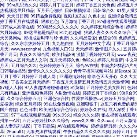
网
|
99re思思热久久
|
婷婷六月丁香五月
|
婷婷丁香五月天色色
|
婷婷五月
热视频这里只精品
|
五月开心啪啪
|
日韩抽插操逼
|
日韩综合久
|
91男人操
网
|
天天日日爽
|
99精品免费视频
|
视频1区2区
|
久色中文
|
亚洲综合激情
婷丁香五月在线观看
|
狠狠色色
|
五月激情丁香五月
|
97碰碰在线观看视频
日韩成人高清在线
|
999精品久久久久久久
|
久久婷婷五月综合色播
|
婷婷
六月婷基地
|
99这里都是精品6
|
91九色超碰
|
狠狠人妻久久久久久综合丁
天另类网站
|
蜜桃成语时李时珍 免费
|
久久精品爱爱
|
色综合99
|
色婷婷五
综合
|
久久东京热婷婷五月
|
九九热自拍
|
五月婷婷中文字幕
|
丁香五月综
月天
|
www.sezonghe
|
九色视频入口91
|
天天婷婷
|
激情图片久久
|
五月婷
香五月天
|
夜夜久久综合网
|
欧美精品99
|
激情丁香婷婷六月天
|
www.夜
婷婷成人五月天成人文学
|
五月天婷婷久色
|
色啪久
|
婷婷六月激情
|
中文
月天
|
五月综合久久
|
色婷婷婷婷五月天
|
综合AV在线
|
丰满少妇猛烈A片
日韩啪啪视品
|
激情久久久久久久久久
|
青青草搞屄视频网站
|
超碰cap
|
国
五月丁香五月婷婷五月成人网
|
亚洲激情婷婷
|
噜噜色天天开心
|
久久大大
视频
|
丁香美女五月天婷婷
|
丁香五月天激情五月天激情五月天激情网
|
色
97碰人人操
|
97人妻超级碰碰碰碰碰
|
91黄操
|
五月婷婷之美女图片
|
色婷
只有精品1
|
亚洲视频色婷婷
|
内射激情在线
|
婷婷五月丁香综合
|
99综合9
看
|
久久综合婷婷五月
|
亚洲色综合性
|
性爱在线播放av
|
婷婷五月综合网
|
度搜索
|
综合五月婷婷
|
99在线免费视频
|
亚洲狠狠干
|
这里只有免费的精
国产传媒
|
色色日本
|
欧美激情综合色综合
|
婷婷永久在线
|
成人深爱丁香
三区
|
97干在线视频精品店
|
99久99久
|
综合久久久婷
|
狼友视频在线观看1
州第一A片
|
五月天婷婷社区久久综合
|
www久久99
|
久久aaa
|
五月天激
品人妻系列试探
|
丁香花操逼
|
AV在线观看网站
|
婷婷激情另类
|
久久久久
草
|
26uuu91
|
无限资源在线观看
|
午夜精品久久久久久久爽
|
婷婷五月丁香