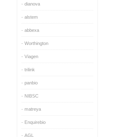
dianova
alstem
abbexa
Worthington
Viagen
trilink
panbio
NIBSC
matreya
Enquirebio
AGL