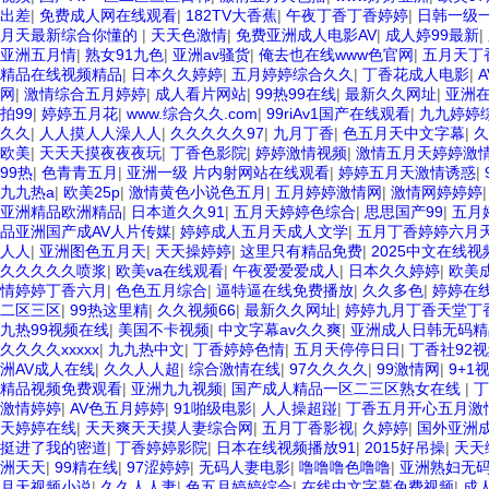
出差
|
免费成人网在线观看
|
182TV大香蕉
|
午夜丁香丁香婷婷
|
日韩一级一
月天最新综合你懂的
|
天天色激情
|
免费亚洲成人电影AV
|
成人婷99最新
|
亚洲五月情
|
熟女91九色
|
亚洲av骚货
|
俺去也在线www色官网
|
五月天丁
精品在线视频精品
|
日本久久婷婷
|
五月婷婷综合久久
|
丁香花成人电影
|
网
|
激情综合五月婷婷
|
成人看片网站
|
99热99在线
|
最新久久网址
|
亚洲
拍99
|
婷婷五月花
|
www.综合久久.com
|
99riAv1国产在线观看
|
九九婷婷
久久
|
人人摸人人澡人人
|
久久久久久97
|
九月丁香
|
色五月天中文字幕
|
久
欧美
|
天天天摸夜夜夜玩
|
丁香色影院
|
婷婷激情视频
|
激情五月天婷婷激
99热
|
色青青五月
|
亚洲一级 片内射网站在线观看
|
婷婷五月天激情诱惑
|
九九热a
|
欧美25p
|
激情黄色小说色五月
|
五月婷婷激情网
|
激情网婷婷婷
亚洲精品欧洲精品
|
日本道久久91
|
五月天婷婷色综合
|
思思国产99
|
五月
品亚洲国产成AV人片传媒
|
婷婷成人五月天成人文学
|
五月丁香婷婷六月
人人
|
亚洲图色五月天
|
天天操婷婷
|
这里只有精品免费
|
2025中文在线
久久久久久喷浆
|
欧美va在线观看
|
午夜爱爱爱成人
|
日本久久婷婷
|
欧美
情婷婷丁香六月
|
色色五月综合
|
逼特逼在线免费播放
|
久久多色
|
婷婷在
二区三区
|
99热这里精
|
久久视频66
|
最新久久网址
|
婷婷九月丁香天堂丁
九热99视频在线
|
美国不卡视频
|
中文字幕av久久爽
|
亚洲成人日韩无码精
久久久久xxxxx
|
九九热中文
|
丁香婷婷色情
|
五月天停停日日
|
丁香社92
洲AV成人在线
|
久久人人超
|
综合激情在线
|
97久久久久
|
99激情网
|
9+1
精品视频免费观看
|
亚洲九九视频
|
国产成人精品一区二三区熟女在线
|
丁
激情婷婷
|
AV色五月婷婷
|
91啪级电影
|
人人操超踫
|
丁香五月开心五月激
天婷婷在线
|
天天爽天天摸人妻综合网
|
五月丁香影视
|
久婷婷
|
国外亚洲成
挺进了我的密道
|
丁香婷婷影院
|
日本在线视频播放91
|
2015好吊操
|
天天
洲天天
|
99精在线
|
97涩婷婷
|
无码人妻电影
|
噜噜噜色噜噜
|
亚洲熟妇无码
月天视频小说
|
久久人人妻
|
色五月婷婷综合
|
在线中文字幕免费视频
|
成