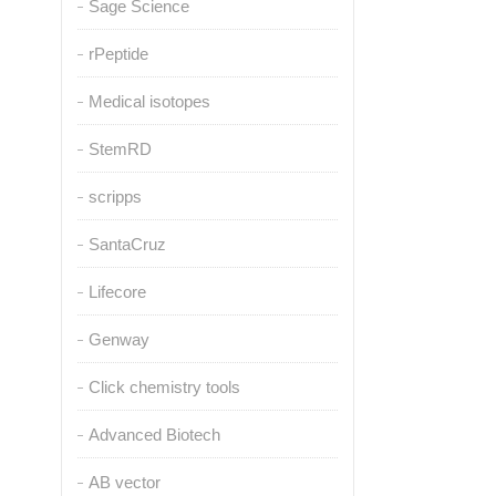
Sage Science
rPeptide
Medical isotopes
StemRD
scripps
SantaCruz
Lifecore
Genway
Click chemistry tools
Advanced Biotech
AB vector