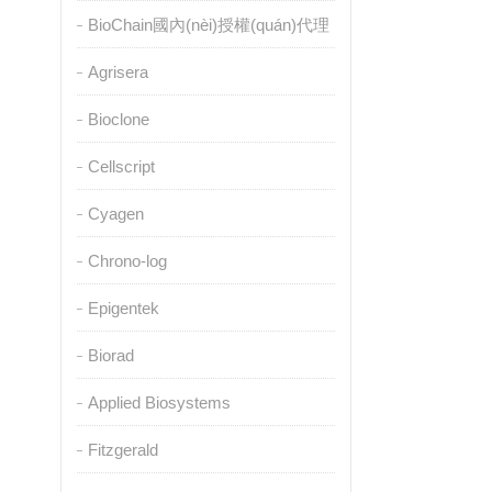
BioChain國內(nèi)授權(quán)代理
Agrisera
Bioclone
Cellscript
Cyagen
Chrono-log
Epigentek
Biorad
Applied Biosystems
Fitzgerald