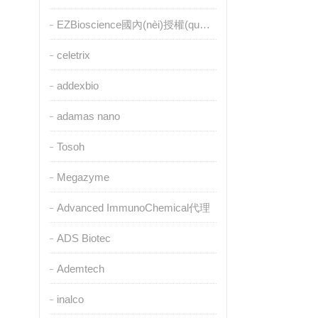
EZBioscience國內(nèi)授權(quán)代理
celetrix
addexbio
adamas nano
Tosoh
Megazyme
Advanced ImmunoChemical代理
ADS Biotec
Ademtech
inalco