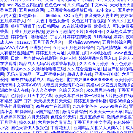
网
|
peg 2区三区四区的
|
色色色com
|
久久精品色
|
中文av网
|
天天噜天天
香色五月
|
五月色综合网
|
…亚洲黄色在线播放日韩、av中文a…
|
五月婷
人的天堂
|
99热99日…..
|
666555。COm毛片
|
影音先锋人妻出差
|
婷婷综
五月婷婷伊人
|
91丨九色丨老熟女激情
|
久色五月丁香视频
|
91热久久
|
五
屁股
|
狠狠干狠狠干
|
99日韩网站
|
99在线视频免费
|
欧美操人
|
可以免费观
香蕉
|
丁香五月婷婷视频
|
婷婷五月激情的图片
|
99燥99日
|
久草热久草在
三级
|
婷婷色情
|
噜噜精品
|
丁香六月婷婷综情欧美
|
91呦呦呦
|
婷婷午夜
成人AV
|
91seav
|
五月丁香六月合
|
一级精品999WWW
|
五月婷婷综合网
品AAAA片APP
|
亚洲狠狠干
|
五月天五月色婷婷综合
|
九九激情视频
|
亚洲
只有精品视频国产
|
婷婷五月天网址
|
人妻第九页
|
av网址在线
|
www.色五
啊啊
|
日欧一片内射VA在线影院
|
色伊人啪
|
婷婷狠狠综合网入口
|
超碰人
在线观看
|
精品成人无码A片观看香草视频
|
久久久五月婷婷
|
五月色婷婷
情网
|
影视av久久久噜噜噜噜噜三级
|
久久综合最新网址
|
国自产拍偷拍精
网
|
无码人妻精品一区二区蜜桃色欲
|
超碰人妻在线
|
亚洲午夜电影
|
六月
爱网
|
99热在线观看成人
|
精品色色
|
北京熟妇搡BBBB搡BBBB
|
欧美婷婷
清无码中文字幕aVDV
|
人妻五月天激情开心网
|
美妞av
|
深爱五月激情综
洲欧美成人在线
|
伊人久久婷婷
|
色综天天综合
|
永久思思热在线
|
丁香五月
精品
|
色婷婷五月天中文字幕
|
欧美久草在线日本一级特黄大片做受9在线
有精品 国产 日韩
|
天天操天天日天天爱
|
婷婷五月激情热播
|
狠狠88综合
舌头伸进我的嘴巴
|
99热99艹在线观看
|
九九中文色色
|
www.99热在线
|
情小说
|
99操网站
|
av国产精品偷
|
激情深爱综合
|
欧美天天干天天草
|
精
月婷婷深深爱
|
六月天婷婷
|
色综合99无码
|
五月五婷婷网
|
激情婷婷狠狠
五月亚洲
|
操久久精
|
六月婷婷之青青草
|
丁香五月乱中文字幕
|
色色婷婷
小说
|
国色天香伊人狠狠色
|
丁香花五月
|
亚洲精品又粗又大又爽A片
|
成