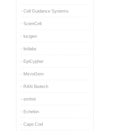
Cell Guidance Systems
ScienCell
lucigen
listlabs
EpiCypher
MicroGem
RAN Biotech
emfret
Echelon
Cape Cod