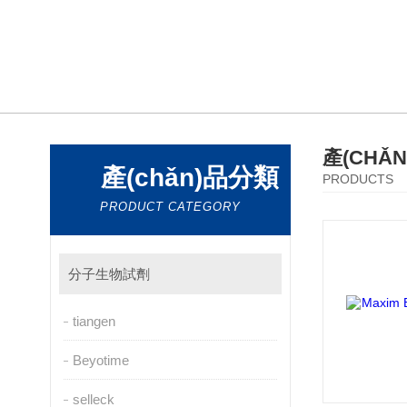
產(CHǍ
產(chǎn)品分類
PRODUCTS
PRODUCT CATEGORY
分子生物試劑
tiangen
Beyotime
selleck