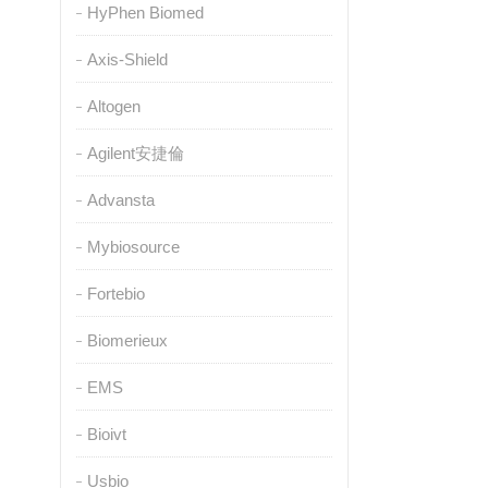
HyPhen Biomed
Axis-Shield
Altogen
Agilent安捷倫
Advansta
Mybiosource
Fortebio
Biomerieux
EMS
Bioivt
Usbio