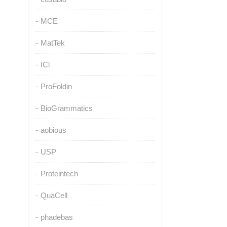
MCE
MatTek
ICl
ProFoldin
BioGrammatics
aobious
USP
Proteintech
QuaCell
phadebas