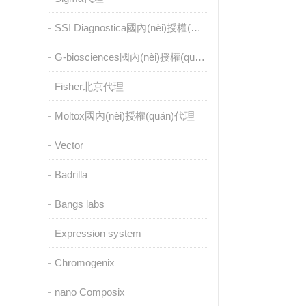
SSI Diagnostica國內(nèi)授權(quán)代理
G-biosciences國內(nèi)授權(quán)代理
Fisher北京代理
Moltox國內(nèi)授權(quán)代理
Vector
Badrilla
Bangs labs
Expression system
Chromogenix
nano Composix