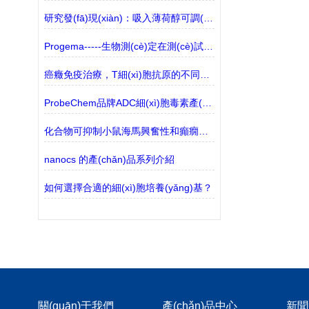
研究發(fā)現(xiàn)：吸入薄荷醇可調(diào)節(jié)阿爾茨海默病模型的免疫力
Progema-----生物測(cè)定在測(cè)試犬類癌癥新療法中的作用
癌癥免疫治療，T細(xì)胞抗原的不同類別
ProbeChem品牌ADC細(xì)胞毒素產(chǎn)品有什么？
化合物可抑制小鼠海馬興奮性和癲癇發(fā)作傾向
nanocs 的產(chǎn)品系列介紹
如何選擇合適的細(xì)胞培養(yǎng)基？
關(guān)于我們
產(chǎn)品中心
新聞