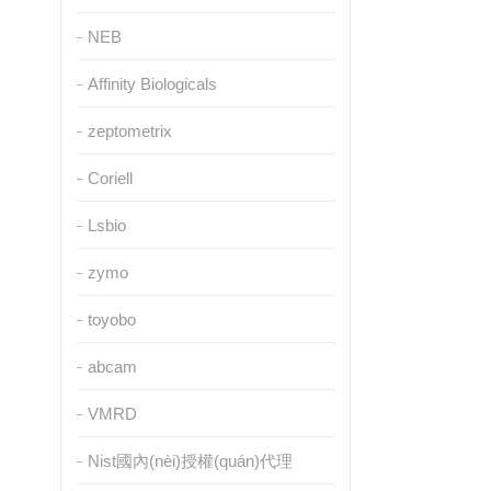
NEB
Affinity Biologicals
zeptometrix
Coriell
Lsbio
zymo
toyobo
abcam
VMRD
Nist國內(nèi)授權(quán)代理