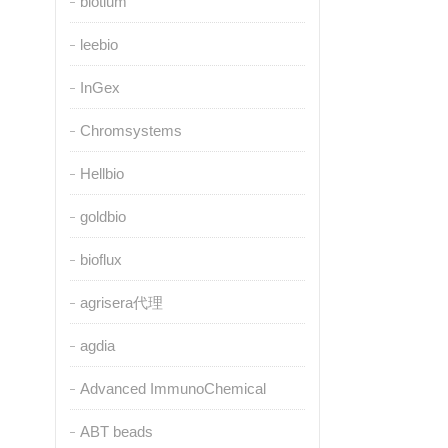
biotium
leebio
InGex
Chromsystems
Hellbio
goldbio
bioflux
agrisera代理
agdia
Advanced ImmunoChemical
ABT beads