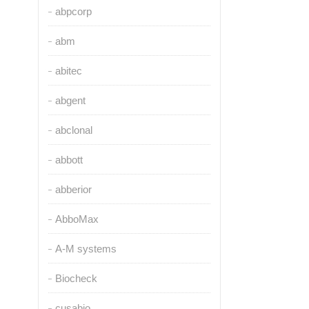
abpcorp
abm
abitec
abgent
abclonal
abbott
abberior
AbboMax
A-M systems
Biocheck
cusabio