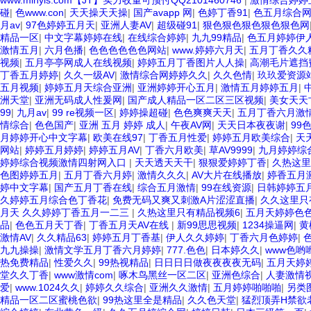
www.minyis.com【JT】实力收量可预付QQ2101460746
|
激情综合婷婷
碰
|
色www.con
|
天天操天天操
|
国产avapp 网
|
色婷丁香91
|
色五月综合
月av
|
97色婷婷五月天
|
亚洲人妻AV
|
超级碰91
|
狠色狠色狠色狠色狠色网
精品一区
|
中文字幕婷婷在线
|
在线综合婷婷
|
九九99精品
|
色五月婷婷伊
激情五月
|
六月色播
|
色色色色色色网站
|
www.婷婷六月天
|
五月丁香久久
视频
|
五月亭亭网成人在线视频
|
婷婷五月丁香图片人人操
|
高潮毛片遮挡
丁香五月婷婷
|
久久一级AV
|
激情综合网婷婷久久
|
久久色情
|
玖玖爱资源
五月视频
|
婷婷五月天综合亚洲
|
亚洲婷婷开心五月
|
激情五月婷婷五月
|
洲天堂
|
亚洲无码成人性爰网
|
国产成人精品一区二区三区视频
|
美女天天
99
|
九月av
|
99 re视频一区
|
婷婷操超碰
|
色色爽爽天天
|
五月丁香六月激
情综合
|
色色国产
|
亚洲 五月 婷婷 成人
|
午夜AV网
|
天天日本夜夜谢
|
99
月婷婷开心中文字幕
|
欧美在线97
|
丁香五月性爱
|
婷婷五月欧美综合
|
天
网站
|
婷婷五月婷婷
|
婷婷五月AV
|
丁香六月欧美
|
草AV9999
|
九月婷婷综
婷婷综合视频激情四射网入口
|
天天透天天干
|
狠狠爱婷婷丁香
|
久热这里
色图婷婷五月
|
五月丁香六月婷
|
激情久久久
|
AV大片在线播放
|
婷香五月
婷中文字幕
|
国产五月丁香在线
|
综合五月激情
|
99在线资源
|
日韩婷婷五
久婷婷五月综合色丁香花
|
免费无码又爽又刺激A片涩涩直播
|
久久这里只
月天 久久婷婷丁香五月一二三
|
久热这里只有精品视频6
|
五月天婷婷色
品
|
色色五月天丁香
|
丁香五月天AV在线
|
新99思思视频
|
1234操逼网
|
黄
激情AV
|
久久精品63
|
婷婷五月丁香基
|
伊人久久婷婷
|
丁香六月色婷婷
|
九九操操
|
激情文学五月丁香六月婷婷
|
777.色色
|
日本婷久久
|
www色哟
热免费精品
|
性爱久久
|
99热视精品
|
日日日日做夜夜夜夜无码
|
五月天婷
堂久久丁香
|
www激情com
|
啄木鸟黑丝一区二区
|
亚洲色综合
|
人妻激情
爱
|
www.1024久久
|
婷婷久久综合
|
亚洲久久激情
|
五月婷婷啪啪啪
|
另类
精品一区二区蜜桃色欲
|
99热这里全是精品
|
久久色天堂
|
猛烈顶弄H禁欲