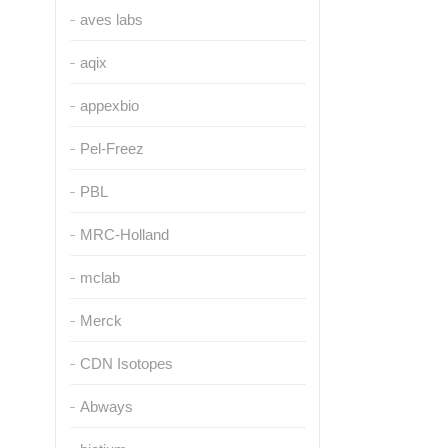
aves labs
aqix
appexbio
Pel-Freez
PBL
MRC-Holland
mclab
Merck
CDN Isotopes
Abways