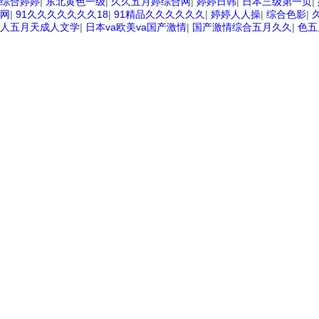
综合婷婷
|
东北黄色一级
|
久久五月婷综合网
|
婷婷日韩
|
日本三级第一页
|
网
|
91久久久久久久久18
|
91精品久久久久久久
|
婷婷人人操
|
综合色影
|
人五月天成人文学
|
日本va欧美va国产激情
|
国产激情综合五月久久
|
色五