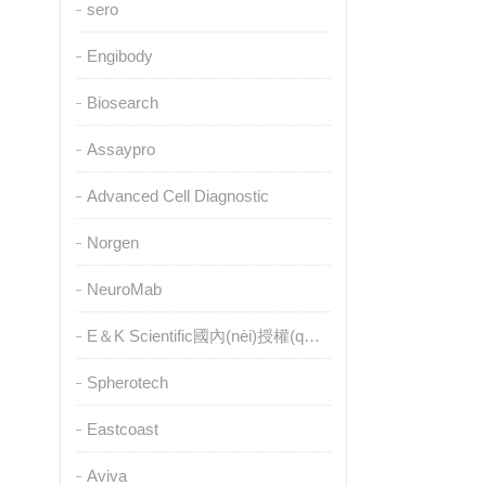
sero
Engibody
Biosearch
Assaypro
Advanced Cell Diagnostic
Norgen
NeuroMab
E＆K Scientific國內(nèi)授權(quán)代理
Spherotech
Eastcoast
Aviva