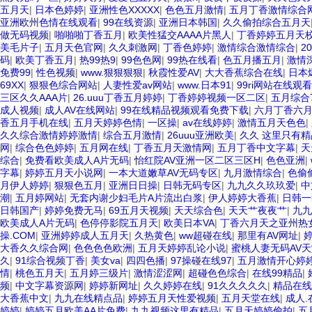
五月天
|
日本色婷婷
|
亚洲性色XXXXX
|
色色五月激情
|
五月丁香激情综合
亚洲欧州色情在线观看
|
99在线资源
|
亚洲日本韩国
|
久久偷拍综合五月天
做无码视频
|
啪啪啪丁香五月
|
欧美性猛交AAAA片黑人
|
丁香婷婷五月天
美毛片子
|
五月天色官网
|
久久刺激网
|
丁香色婷婷
|
激情综合激情综合
|
2
码
|
欧美丁香五月
|
热99热9
|
99色色网
|
99热在线看
|
色五月播五月
|
激情
免费99
|
性色视频
|
www.狠狠狠狠
|
秋霞性爱AV
|
大大香蕉综合在线
|
日本
69XX
|
狠狠色综合网站
|
人妻性爱av网站
|
www.日本91
|
99ri网站在线观看
三区久久AAA片
|
26.uuu丁香五月婷婷
|
丁香婷婷视频一区二区
|
五月综合7
成人视频
|
成人AV在线网站
|
99在线精品视频观看免费下载
|
六月丁香六
香五月手机在线
|
五月天婷婷色情
|
一区操
|
av在线婷婷
|
激情五月天色色
|
久久综合激情婷婷激情
|
综合五月激情
|
26uuu亚洲欧美
|
久久 这里只有精
网
|
综合色色婷婷
|
五月网在线
|
丁香五月天激情网
|
五月丁香中文字幕
|
天
综合
|
免费看欧美成人A片无码
|
怡红院AV亚洲一区二区三区H
|
色色亚洲
|
字幕
|
婷婷五月天小说网
|
一本大道嫩草AV无码专区
|
九月激情综合
|
色偷
月伊人婷婷
|
狠狠色五月
|
亚洲日日操
|
日韩无码专区
|
九九久久玖玖爱
|
中
潮
|
五月婷网站
|
无套内谢少妇毛片A片流出白浆
|
伊人婷婷大香蕉
|
日韩一
日韩国产
|
婷婷免费无马
|
69五月天视频
|
天天综合色
|
天天艹夜夜艹
|
九九
欧美成人A片无码
|
色停停影院五月天
|
欧美日本VA
|
丁香六月天之亚州热
操.COM
|
亚洲婷婷成人五月天
|
久热黄色
|
ww超碰在线
|
那里有AV网址
|
大香久久综合网
|
色色色色欧洲
|
五月天婷婷乱论小说
|
蜜桃人妻无码AV
久
|
91综合视频丁香
|
美女va
|
四四色播
|
97操碰在线97
|
五月激情开心婷
情
|
桃色五月天
|
五月婷三级片
|
激情涩涩网
|
超碰色色综合
|
在线99精品
|
频
|
中文字幕资源网
|
婷婷新网址
|
久久婷婷在线
|
91久久久久久
|
精品在线
大香蕉中文
|
九九在线精点品
|
婷婷五月天性爱视频
|
五月天堂在线
|
成人.
婷婷
|
婷婷五月欧美AA片免费
|
九九视频这里有精品
|
五月天婷婷偷拍
|
五