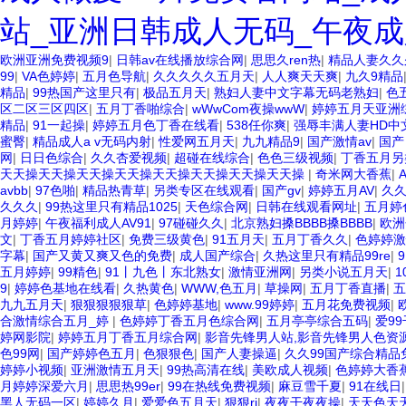
站_亚洲日韩成人无码_午夜成
欧洲亚洲免费视频9
|
日韩av在线播放综合网
|
思思久ren热
|
精品人妻久久
99
|
VA色婷婷
|
五月色导航
|
久久久久久五月天
|
人人爽天天爽
|
九久9精品
精品
|
99热国产这里只有
|
极品五月天
|
熟妇人妻中文字幕无码老熟妇
|
色
区二区三区四区
|
五月丁香啪综合
|
wWwCom夜操wwW
|
婷婷五月天亚洲
精品
|
91一起操
|
婷婷五月色丁香在线看
|
538任你爽
|
强辱丰满人妻HD中
蜜臀
|
精品成人a v无码内射
|
性爱网五月天
|
九九精品9
|
国产激情av
|
国产
网
|
日日色综合
|
久久杏爱视频
|
超碰在线综合
|
色色三级视频
|
丁香五月另
天天操天天操天天操天天操天天操天天操天天操天天操
|
奇米网大香蕉
|
avbb
|
97色啪
|
精品热青草
|
另类专区在线观看
|
国产gv
|
婷婷五月AV
|
久
久久久
|
99热这里只有精品1025
|
天色综合网
|
日韩在线观看网址
|
五月婷
月婷婷
|
午夜福利成人AV91
|
97碰碰久久
|
北京熟妇搡BBBB搡BBBB
|
欧洲
文
|
丁香五月婷婷社区
|
免费三级黄色
|
91五月天
|
五月丁香久久
|
色婷婷激
字幕
|
国产又黄又爽又色的免费
|
成人国产综合
|
久热这里只有精品99re
|
五月婷婷
|
99精色
|
91丨九色丨东北熟女
|
激情亚洲网
|
另类小说五月天
|
1
9
|
婷婷色基地在线看
|
久热黄色
|
WWW,色五月
|
草操网
|
五月丁香直播
|
五
九九五月天
|
狠狠狠狠狠草
|
色婷婷基地
|
www.99婷婷
|
五月花免费视频
|
合激情综合五月_婷
|
色婷婷丁香五月色综合网
|
五月亭亭综合五码
|
爱99
婷网影院
|
婷婷五月丁香五月综合网
|
影音先锋男人站,影音先锋男人色资源
色99网
|
国产婷婷色五月
|
色狠狠色
|
国产人妻操逼
|
久久99国产综合精品
婷婷小视频
|
亚洲激情五月天
|
99热高清在线
|
美欧成人视频
|
色婷婷大香
月婷婷深爱六月
|
思思热99er
|
99在热线免费视频
|
麻豆雪千夏
|
91在线日
黑人无码一区
|
婷婷久月
|
爱爱色五月天
|
狠狠ri
|
夜夜干夜夜操
|
天天色天