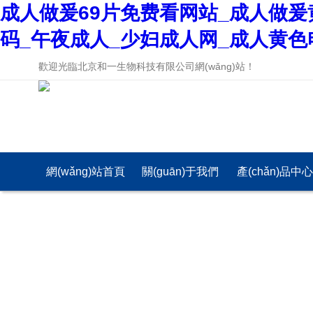
成人做爰69片免费看网站_成人做爰
码_午夜成人_少妇成人网_成人黄色
歡迎光臨北京和一生物科技有限公司網(wǎng)站！
網(wǎng)站首頁
關(guān)于我們
產(chǎn)品中