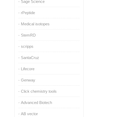
Sage Science
rPeptide
Medical isotopes
StemRD
scripps
SantaCruz
Lifecore
Genway
Click chemistry tools
Advanced Biotech
AB vector