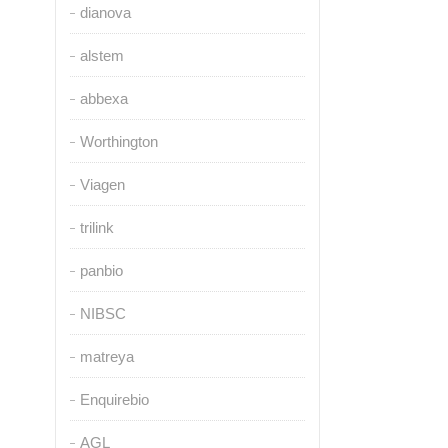
dianova
alstem
abbexa
Worthington
Viagen
trilink
panbio
NIBSC
matreya
Enquirebio
AGL